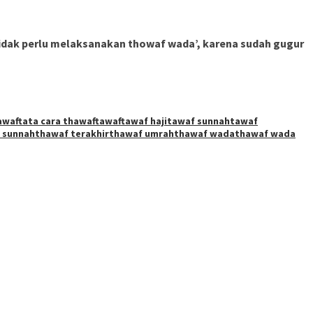
idak perlu melaksanakan thowaf wada’, karena sudah gugur
hawaf
tata cara thawaf
tawaf
tawaf haji
tawaf sunnah
tawaf
 sunnah
thawaf terakhir
thawaf umrah
thawaf wada
thawaf wada