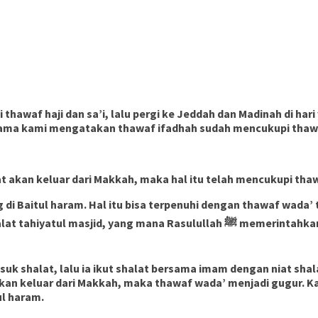
waf haji dan sa’i, lalu pergi ke Jeddah dan Madinah di hari 
ama kami mengatakan thawaf ifadhah sudah mencukupi thaw
at akan keluar dari Makkah, maka hal itu telah mencukupi tha
 di Baitul haram. Hal itu bisa terpenuhi dengan thawaf wada’
lah ﷺ memerintahkan orang yang masuk Makkah agar shalat dua rakaat, dan
k shalat, lalu ia ikut shalat bersama imam dengan niat shala
 akan keluar dari Makkah, maka thawaf wada’ menjadi gugur. 
ul haram.