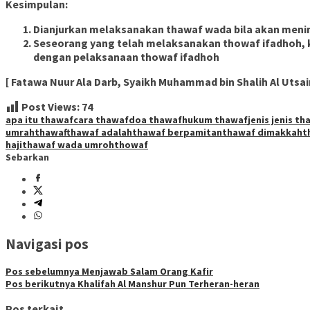
Kesimpulan:
Dianjurkan melaksanakan thawaf wada bila akan menin
Seseorang yang telah melaksanakan thowaf ifadhoh, k
dengan pelaksanaan thowaf ifadhoh
[ Fatawa Nuur Ala Darb, Syaikh Muhammad bin Shalih Al Utsai
Post Views:
74
apa itu thawaf
cara thawaf
doa thawaf
hukum thawaf
jenis jenis t
umrah
thawaf
thawaf adalah
thawaf berpamitan
thawaf dimakkah
t
haji
thawaf wada umroh
thowaf
Sebarkan
Navigasi pos
Pos sebelumnya
Menjawab Salam Orang Kafir
Pos berikutnya
Khalifah Al Manshur Pun Terheran-heran
Pos terkait