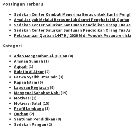
Postingan Terbaru
Sedekah Center Kembali Menerima Beras untuk Santri Pengha
Amal Jariyah Melalui Beras untuk Santri Penghafal Al-Qur’an
Sedekah Center Salurkan Santunan Pendidikan Orang Tua Asu
Sedekah Center Salurkan Santunan Pendidikan Orang Tua As
Pelaksanaan Qurban 1447 H / 2026 M di Pondok Pesantren Is
Kategori
Adab Mengemban Al-Qur'an
(4)
Amalan Sunnah
(1)
Aqiqah
(1)
Buletin Al Atsar
(2)
Fatwa Syaikh Utsaimin
(3)
Kajian Islam
(6)
Laporan Kegiatan
(9)
Mengenal Sahabat Nabi
(19)
Motivasi
(1)
Motivasi Salaf
(15)
Profil Lembaga
(1)
Qurban
(2)
Santunan Pendidikan
(8)
Sedekah Pangan
(2)