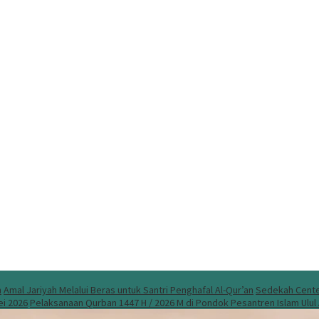
n
Amal Jariyah Melalui Beras untuk Santri Penghafal Al-Qur’an
Sedekah Center
ei 2026
Pelaksanaan Qurban 1447 H / 2026 M di Pondok Pesantren Islam Ulu