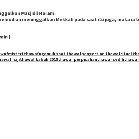
ggalkan Masjidil Haram.
emudian meninggalkan Mekkah pada saat itu juga, maka ia t
min ]
hawaf
misteri thawaf
ngamuk saat thawaf
pengertian thawaf
ritual t
hawaf haji
thawaf kabah 2018
thawaf perpisahan
thawaf sedih
thawaf