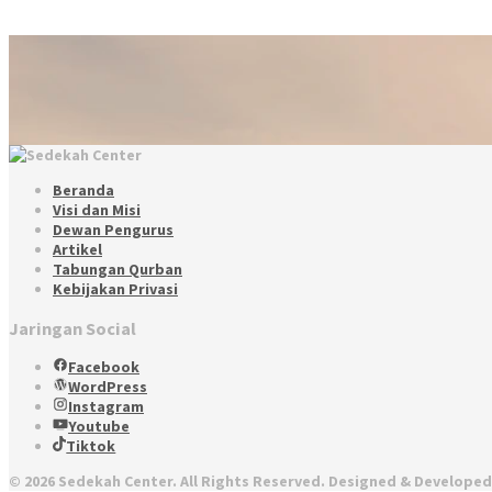
Beranda
Visi dan Misi
Dewan Pengurus
Artikel
Tabungan Qurban
Kebijakan Privasi
Jaringan Social
Facebook
WordPress
Instagram
Youtube
Tiktok
© 2026 Sedekah Center. All Rights Reserved. Designed & Develope