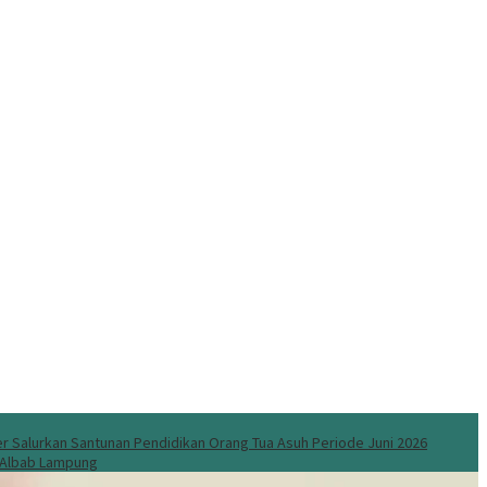
 Salurkan Santunan Pendidikan Orang Tua Asuh Periode Juni 2026
l Albab Lampung