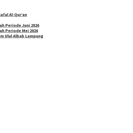
fal Al-Qur’an
h Periode Juni 2026
uh Periode Mei 2026
lam Ulul Albab Lampung