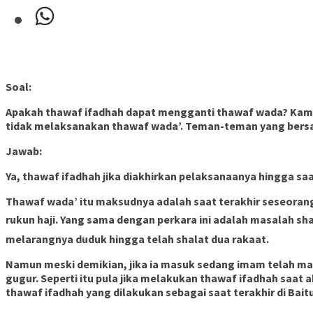
Soal:
Apakah thawaf ifadhah dapat mengganti thawaf wada? Kami tha
tidak melaksanakan thawaf wada’. Teman-teman yang bers
Jawab:
Ya, thawaf ifadhah jika diakhirkan pelaksanaanya hingga sa
Thawaf wada’ itu maksudnya adalah saat terakhir seseorang
rukun haji. Yang sama dengan perkara ini adalah masalah shalat tahiyatul masjid, yang mana Rasulul
melarangnya duduk hingga telah shalat dua rakaat.
Namun meski demikian, jika ia masuk sedang imam telah masu
gugur. Seperti itu pula jika melakukan thawaf ifadhah saat
thawaf ifadhah yang dilakukan sebagai saat terakhir di Bait