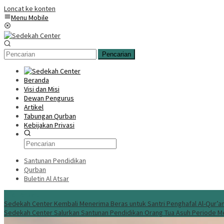
Loncat ke konten
Menu Mobile
Pencarian
Beranda
Visi dan Misi
Dewan Pengurus
Artikel
Tabungan Qurban
Kebijakan Privasi
Santunan Pendidikan
Qurban
Buletin Al Atsar
Info Terbaru
Sedekah Center Kembali Menerima Beras untuk Santri Penghafal Al-Qur’a
Sedekah Center Salurkan Santunan Pendidikan Orang Tua Asuh Periode M