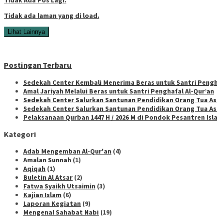
Tidak ada laman yang di load.
Lihat Lainnya
Postingan Terbaru
Sedekah Center Kembali Menerima Beras untuk Santri Pengha
Amal Jariyah Melalui Beras untuk Santri Penghafal Al-Qur’an
Sedekah Center Salurkan Santunan Pendidikan Orang Tua Asu
Sedekah Center Salurkan Santunan Pendidikan Orang Tua As
Pelaksanaan Qurban 1447 H / 2026 M di Pondok Pesantren Is
Kategori
Adab Mengemban Al-Qur'an
(4)
Amalan Sunnah
(1)
Aqiqah
(1)
Buletin Al Atsar
(2)
Fatwa Syaikh Utsaimin
(3)
Kajian Islam
(6)
Laporan Kegiatan
(9)
Mengenal Sahabat Nabi
(19)