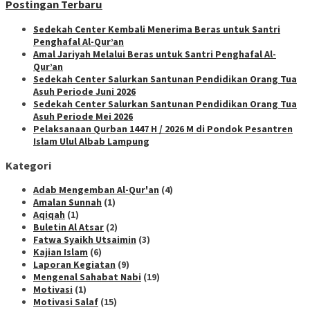
Postingan Terbaru
Sedekah Center Kembali Menerima Beras untuk Santri
Penghafal Al-Qur’an
Amal Jariyah Melalui Beras untuk Santri Penghafal Al-
Qur’an
Sedekah Center Salurkan Santunan Pendidikan Orang Tua
Asuh Periode Juni 2026
Sedekah Center Salurkan Santunan Pendidikan Orang Tua
Asuh Periode Mei 2026
Pelaksanaan Qurban 1447 H / 2026 M di Pondok Pesantren
Islam Ulul Albab Lampung
Kategori
Adab Mengemban Al-Qur'an
(4)
Amalan Sunnah
(1)
Aqiqah
(1)
Buletin Al Atsar
(2)
Fatwa Syaikh Utsaimin
(3)
Kajian Islam
(6)
Laporan Kegiatan
(9)
Mengenal Sahabat Nabi
(19)
Motivasi
(1)
Motivasi Salaf
(15)