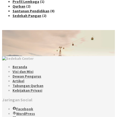
Profil Lembaga
(1)
Qurban
(2)
Santunan Pendidikan
(8)
Sedekah Pangan
(2)
Beranda
Visi dan Misi
Dewan Pengurus
Artikel
Tabungan Qurban
Kebijakan Privasi
Jaringan Social
Facebook
WordPress