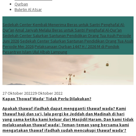
Qurban
Buletin Al Atsar
Info Terbaru
Sedekah Center Kembali Menerima Beras untuk Santri Penghafal Al-
Qur’an
Amal Jariyah Melalui Beras untuk Santri Penghafal Al-Qur’an
Sedekah Center Salurkan Santunan Pendidikan Orang Tua Asuh Periode
Juni 2026
Sedekah Center Salurkan Santunan Pendidikan Orang Tua Asuh
Periode Mei 2026
Pelaksanaan Qurban 1447 H / 2026 M di Pondok
Pesantren Islam Ulul Albab Lampung
27 Oktober 2022
29 Oktober 2022
Kapan Thowaf Wada’ Tidak Perlu Dilakukan?
Apakah thawaf ifadhah dapat mengganti thawaf wada? Kami
thawaf haji dan sa’i, lalu pergi ke Jeddah dan Madinah di hari
yang sama ketika kami keluar dari Masjidil Haram. Dan kami tidak
melaksanakan thawaf wada’. Teman-teman yang bersama kami
mengatakan thawaf ifadhah sudah mencukupi thawaf wada’?