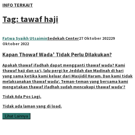
INFO TERKAIT
Tag:
tawaf haji
Fatwa Syaikh Utsaimin
Sedekah Center
27 Oktober 2022
29
Oktober 2022
Kapan Thowaf Wada’ Tidak Perlu Dilakukan?
Apakah thawaf ifadhah dapat mengganti thawaf wada? Kami
thawaf haji dan sa’i, lalu pergi ke Jeddah dan Madinah di hari
yang sama ketika kami keluar dari Masjidil Haram. Dan kami tidak
melaksanakan thawaf wada’. Teman-teman yang bersama kami
mengatakan thawaf ifadhah sudah mencukupi thawaf wada’?
Tidak Ada Pos Lagi.
Tidak ada laman yang di load.
Lihat Lainnya