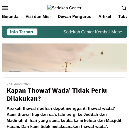
Beranda
Visi dan Misi
Dewan Pengurus
Artikel
Tabu
Info Terbaru
Sedekah Center Kembali Menerima B
27 Oktober 2022
Kapan Thowaf Wada’ Tidak Perlu
Dilakukan?
Apakah thawaf ifadhah dapat mengganti thawaf wada?
Kami thawaf haji dan sa’i, lalu pergi ke Jeddah dan
Madinah di hari yang sama ketika kami keluar dari Masjidil
Haram. Dan kami tidak melaksanakan thawaf wada’.