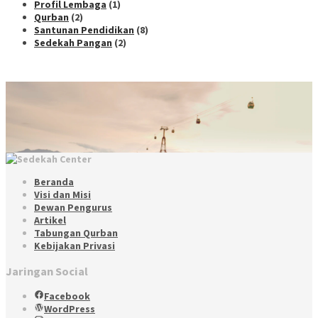
Profil Lembaga
(1)
Qurban
(2)
Santunan Pendidikan
(8)
Sedekah Pangan
(2)
Beranda
Visi dan Misi
Dewan Pengurus
Artikel
Tabungan Qurban
Kebijakan Privasi
Jaringan Social
Facebook
WordPress