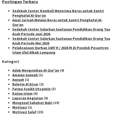
Postingan Terbaru
Sedekah Center Kembali Menerima Beras untuk Santri
Penghafal Al-Qur’an
Amal Jariyah Melalui Beras untuk Santri Penghafal Al-
Qur’an
Sedekah Center Salurkan Santunan Pendidikan Orang Tua
Asuh Periode Juni 2026
Sedekah Center Salurkan Santunan Pendidikan Orang Tua
Asuh Periode Mei 2026
Pelaksanaan Qurban 1447 H / 2026 M di Pondok Pesantren
Islam Ulul Albab Lampung
Kategori
Adab Mengemban Al-Qur'an
(4)
Amalan Sunnah
(1)
Aqiqah
(1)
Buletin Al Atsar
(2)
Fatwa Syaikh Utsaimin
(3)
Kajian Islam
(6)
Laporan Kegiatan
(9)
Mengenal Sahabat Nabi
(19)
Motivasi
(1)
Motivasi Salaf
(15)