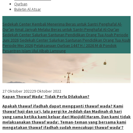
Qurban
Buletin Al Atsar
Info Terbaru
Sedekah Center Kembali Menerima Beras untuk Santri Penghafal Al-
Qur’an
Amal Jariyah Melalui Beras untuk Santri Penghafal Al-Qur’an
Sedekah Center Salurkan Santunan Pendidikan Orang Tua Asuh Periode
Juni 2026
Sedekah Center Salurkan Santunan Pendidikan Orang Tua Asuh
Periode Mei 2026
Pelaksanaan Qurban 1447 H / 2026 M di Pondok
Pesantren Islam Ulul Albab Lampung
27 Oktober 2022
29 Oktober 2022
Kapan Thowaf Wada’ Tidak Perlu Dilakukan?
Apakah thawaf ifadhah dapat mengganti thawaf wada? Kami
thawaf haji dan sa’i, lalu pergi ke Jeddah dan Madinah di hari
yang sama ketika kami keluar dari Masjidil Haram. Dan kami tidak
melaksanakan thawaf wada’. Teman-teman yang bersama kami
mengatakan thawaf ifadhah sudah mencukupi thawaf wada’?