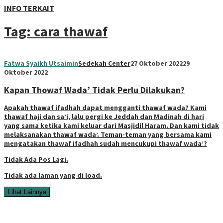
INFO TERKAIT
Tag:
cara thawaf
Fatwa Syaikh Utsaimin
Sedekah Center
27 Oktober 2022
29
Oktober 2022
Kapan Thowaf Wada’ Tidak Perlu Dilakukan?
Apakah thawaf ifadhah dapat mengganti thawaf wada? Kami
thawaf haji dan sa’i, lalu pergi ke Jeddah dan Madinah di hari
yang sama ketika kami keluar dari Masjidil Haram. Dan kami tidak
melaksanakan thawaf wada’. Teman-teman yang bersama kami
mengatakan thawaf ifadhah sudah mencukupi thawaf wada’?
Tidak Ada Pos Lagi.
Tidak ada laman yang di load.
Lihat Lainnya