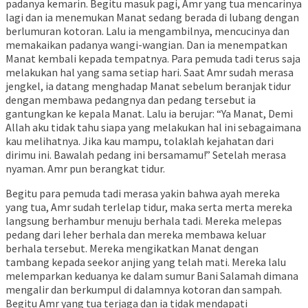
padanya kemarin. Begitu masuk pagi, Amr yang tua mencarinya
lagi dan ia menemukan Manat sedang berada di lubang dengan
berlumuran kotoran. Lalu ia mengambilnya, mencucinya dan
memakaikan padanya wangi-wangian. Dan ia menempatkan
Manat kembali kepada tempatnya. Para pemuda tadi terus saja
melakukan hal yang sama setiap hari. Saat Amr sudah merasa
jengkel, ia datang menghadap Manat sebelum beranjak tidur
dengan membawa pedangnya dan pedang tersebut ia
gantungkan ke kepala Manat. Lalu ia berujar: “Ya Manat, Demi
Allah aku tidak tahu siapa yang melakukan hal ini sebagaimana
kau melihatnya. Jika kau mampu, tolaklah kejahatan dari
dirimu ini. Bawalah pedang ini bersamamu!” Setelah merasa
nyaman. Amr pun berangkat tidur.
Begitu para pemuda tadi merasa yakin bahwa ayah mereka
yang tua, Amr sudah terlelap tidur, maka serta merta mereka
langsung berhambur menuju berhala tadi. Mereka melepas
pedang dari leher berhala dan mereka membawa keluar
berhala tersebut. Mereka mengikatkan Manat dengan
tambang kepada seekor anjing yang telah mati. Mereka lalu
melemparkan keduanya ke dalam sumur Bani Salamah dimana
mengalir dan berkumpul di dalamnya kotoran dan sampah.
Begitu Amr yang tua terjaga dan ia tidak mendapati