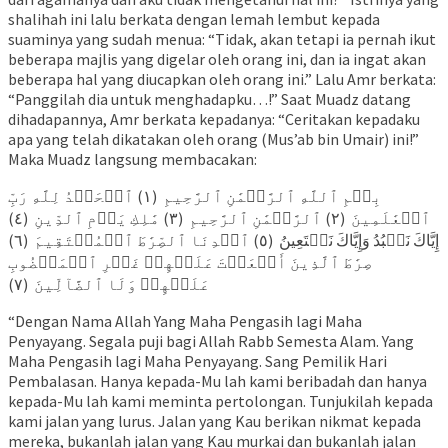
shalihah ini lalu berkata dengan lemah lembut kepada
suaminya yang sudah menua: “Tidak, akan tetapi ia pernah ikut
beberapa majlis yang digelar oleh orang ini, dan ia ingat akan
beberapa hal yang diucapkan oleh orang ini.” Lalu Amr berkata:
“Panggilah dia untuk menghadapku…!” Saat Muadz datang
dihadapannya, Amr berkata kepadanya: “Ceritakan kepadaku
apa yang telah dikatakan oleh orang (Mus’ab bin Umair) ini!”
Maka Muadz langsung membacakan:
بِسۡمِ ٱللَّهِ ٱلرَّحۡمَٰنِ ٱلرَّحِيمِ (١) ٱلۡحَمۡدُ لِلَّهِ رَبِّ
ٱلۡعَٰلَمِينَ (٢) ٱلرَّحۡمَٰنِ ٱلرَّحِيمِ (٣) مَٰلِكِ يَوۡمِ ٱلدِّينِ (٤)
إِيَّاكَ نَعۡبُدُ وَإِيَّاكَ نَسۡتَعِينُ (٥) ٱهۡدِنَا ٱلصِّرَٰطَ ٱلۡمُسۡتَقِيمَ (٦)
صِرَٰطَ ٱلَّذِينَ أَنۡعَمۡتَ عَلَيۡهِمۡ غَيۡرِ ٱلۡمَغۡضُوبِ
عَلَيۡهِمۡ وَلَا ٱلضَّآلِّينَ (٧)
“Dengan Nama Allah Yang Maha Pengasih lagi Maha
Penyayang. Segala puji bagi Allah Rabb Semesta Alam. Yang
Maha Pengasih lagi Maha Penyayang. Sang Pemilik Hari
Pembalasan. Hanya kepada-Mu lah kami beribadah dan hanya
kepada-Mu lah kami meminta pertolongan. Tunjukilah kepada
kami jalan yang lurus. Jalan yang Kau berikan nikmat kepada
mereka, bukanlah jalan yang Kau murkai dan bukanlah jalan