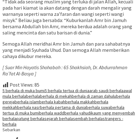
“Tidak ada seorang muslim yang terluka di jalan Allah, kecuali
pada hari kiamat ia akan datang dengan darah mengalir yang
warnanya seperti warna za’faran dan wangi seperti wangi
misyk.” Beliau juga bersabda: “Kuburkanlah Amr bin Jamuh
bersama Abdullah bin Amr, mereka berdua adalah orang yang
saling mencinta dan satu barisan di dunia.”
Semoga Allah meridhai Amr bin Jamuh dan para sahabatnya
yang menjadi Syuhada Uhud. Dan semoga Allah memberikan
cahaya dikubur mereka.
[ Suar Min Hayatis Shohabah : 65 Shakhsiah, Dr. Abdurrahman
Ra’fat Al-Basya ]
Post Views:
85
5 berhala di muka bumi
5 berhala tertua di dunia
arab saudi berhala
awal
mula berhala
berhala
berhala di mekah
berhala di zaman dahulu
berhala
gereja
berhala islam
berhala kabah
berhala makkah
berhala
mekkah
berhala nasr
berhala pertama di dunia
berhala suwa
berhala
tertua di muka bumi
berhala wadd
berhala yahudi
kaum yang menyembah
berhala
patung berhala
sejarah berhala
sembah berhala
strangers -
berhala
Sebarkan