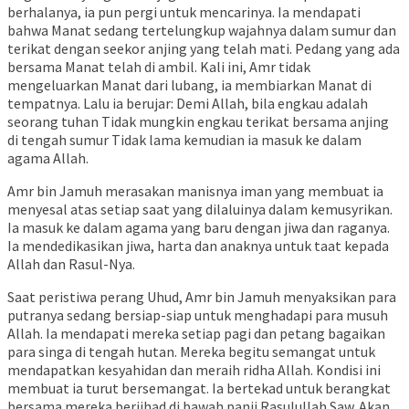
berhalanya, ia pun pergi untuk mencarinya. Ia mendapati
bahwa Manat sedang tertelungkup wajahnya dalam sumur dan
terikat dengan seekor anjing yang telah mati. Pedang yang ada
bersama Manat telah di ambil. Kali ini, Amr tidak
mengeluarkan Manat dari lubang, ia membiarkan Manat di
tempatnya. Lalu ia berujar: Demi Allah, bila engkau adalah
seorang tuhan Tidak mungkin engkau terikat bersama anjing
di tengah sumur Tidak lama kemudian ia masuk ke dalam
agama Allah.
Amr bin Jamuh merasakan manisnya iman yang membuat ia
menyesal atas setiap saat yang dilaluinya dalam kemusyrikan.
Ia masuk ke dalam agama yang baru dengan jiwa dan raganya.
Ia mendedikasikan jiwa, harta dan anaknya untuk taat kepada
Allah dan Rasul-Nya.
Saat peristiwa perang Uhud, Amr bin Jamuh menyaksikan para
putranya sedang bersiap-siap untuk menghadapi para musuh
Allah. Ia mendapati mereka setiap pagi dan petang bagaikan
para singa di tengah hutan. Mereka begitu semangat untuk
mendapatkan kesyahidan dan meraih ridha Allah. Kondisi ini
membuat ia turut bersemangat. Ia bertekad untuk berangkat
bersama mereka berjihad di bawah panji Rasulullah Saw. Akan