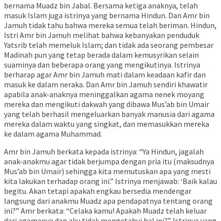
bernama Muadz bin Jabal. Bersama ketiga anaknya, telah
masuk Islam juga istrinya yang bernama Hindun. Dan Amr bin
Jamuh tidak tahu bahwa mereka semua telah beriman. Hindun,
Istri Amr bin Jamuh melihat bahwa kebanyakan penduduk
Yatsrib telah memeluk Islam; dan tidak ada seorang pembesar
Madinah pun yang tetap berada dalam kemusyrikan selain
suaminya dan beberapa orang yang mengikutinya. Istrinya
berharap agar Amr bin Jamuh mati dalam keadaan kafir dan
masuk ke dalam neraka. Dan Amr bin Jamuh sendiri khawatir
apabila anak-anaknya meninggalkan agama nenek moyang
mereka dan mengikuti dakwah yang dibawa Mus’ab bin Umair
yang telah berhasil mengeluarkan banyak manusia dari agama
mereka dalam waktu yang singkat, dan memasukkan mereka
ke dalam agama Muhammad.
Amr bin Jamuh berkata kepada istrinya: “Ya Hindun, jagalah
anak-anakmu agar tidak berjumpa dengan pria itu (maksudnya
Mus’ab bin Umair) sehingga kita memutuskan apa yang mesti
kita lakukan terhadap orang ini.” Istrinya menjawab: ‘Baik kalau
begitu. Akan tetapi apakah engkau bersedia mendengar
langsung dari anakmu Muadz apa pendapatnya tentang orang
ini?” Amr berkata: “Celaka kamu! Apakah Muadz telah keluar
dari agamanya dan aku tidak mengetahui hal ini?” Istrinya yang