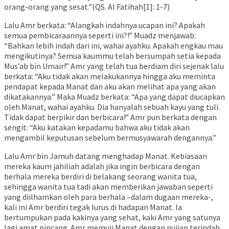
orang-orang yang sesat.”(QS. Al Fatihah[1]: 1-7)
Lalu Amr berkata: “Alangkah indahnya ucapan ini? Apakah
semua pembicaraannya seperti ini?!” Muadz menjawab:
“Bahkan lebih indah dari ini, wahai ayahku. Apakah engkau mau
mengikutinya? Semua kaummu telah bersumpah setia kepada
Mus’ab bin Umair!” Amr yang telah tua berdiam diri sejenak lalu
berkata: “Aku tidak akan melakukannya hingga aku meminta
pendapat kepada Manat dan aku akan melihat apa yang akan
dikatakannya.” Maka Muadz berkata: “Apa yang dapat diucapkan
oleh Manat, wahai ayahku. Dia hanyalah sebuah kayu yang tuli.
Tidak dapat berpikir dan berbicara!” Amr pun berkata dengan
sengit: “Aku katakan kepadamu bahwa aku tidak akan
mengambil keputusan sebelum bermusyawarah dengannya.”
Lalu Amr bin Jamuh datang menghadap Manat. Kebiasaan
mereka kaum jahiliah adalah jika ingin berbicara dengan
berhala mereka berdiri di belakang seorang wanita tua,
sehingga wanita tua tadi akan memberikan jawaban seperti
yang diilhamkan oleh para berhala –dalam dugaan mereka-,
kali ini Amr berdiri tegak lurus di hadapan Manat. Ia
bertumpukan pada kakinya yang sehat, kaki Amr yang satunya
lagi amat pincang. Amr memuji Manat dengan pujian terindah,