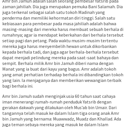
Amr bin Jamuh adalah salah seorang pembesar Yatsrib pada
zaman jahiliah. Dia juga merupakan pemuka Bani Salamah. Dia
juga terkenal sebagai salah satu tokoh Madinah yang
penderma dan memiliki kehormatan diri tinggi. Salah satu
kebiasaan para pembesar pada masa jahiliah adalah bahwa
masing-masing dari mereka harus membuat sebuah berhala di
rumahnya; agar ia mendapat keberkahan dari berhala tersebut
setiap pagi dan petang. Pada waktu musim-musim tertentu
mereka juga harus menyembelih hewan untuk dikorbankan
kepada berhala tadi, dan juga agar berhala-berhala tersebut
dapat menjadi pelindung mereka pada saat-saat bahaya dan
sempit. Berhala milik Amr bin Jamuh diberi nama dengan
Manat yang ia buat dari kayu yang bagus. Amr adalah tokoh
yang amat perhatian terhadap berhala ini dibandingkan tokoh
yang lain. Ia menjaganya dan memberikan wewangian terbaik
bagi berhala ini.
Amr bin Jamuh sudah menginjak usia 60 tahun saat cahaya
iman menerangi rumah-rumah penduduk Yatsrib dengan
gerakan dakwah yang dilakukan oleh Mus’ab bin Umair. Dari
tangannya telah masuk ke dalam Islam tiga orang anak Amr
bin Jamuh yang bernama: Muawwadz, Muadz dan Khallad. Ada
juga teman sebaya mereka yang masuk ke dalam Islam