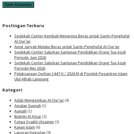
Postingan Terbaru
Sedekah Center Kembali Menerima Beras untuk Santri Penghafal
Al-Qur’an
Amal Jariyah Melalui Beras untuk Santri Penghafal Al-Qur’an
Sedekah Center Salurkan Santunan Pendidikan Orang Tua Asuh
Periode Juni 2026
Sedekah Center Salurkan Santunan Pendidikan Orang Tua Asuh
Periode Mei 2026
Pelaksanaan Qurban 1447 H / 2026 M di Pondok Pesantren Islam
Ulul Albab Lampung
Kategori
Adab Mengemban Al-Qur'an
(4)
Amalan Sunnah
(1)
Aqiqah
(1)
Buletin Al Atsar
(2)
Fatwa Syaikh Utsaimin
(3)
Kajian Islam
(6)
Laporan Kegiatan
(9)