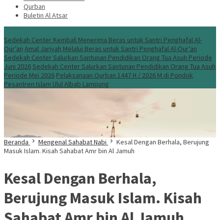
Qurban
Buletin Al Atsar
Info Terbaru
Sedekah Center Kembali Menerima Beras untuk Santri Penghafal Al-
Qur’an
Amal Jariyah Melalui Beras untuk Santri Penghafal Al-Qur’an
Sedekah Center Salurkan Santunan Pendidikan Orang Tua Asuh Periode
Juni 2026
Sedekah Center Salurkan Santunan Pendidikan Orang Tua Asuh
Periode Mei 2026
Pelaksanaan Qurban 1447 H / 2026 M di Pondok
Pesantren Islam Ulul Albab Lampung
Beranda
Mengenal Sahabat Nabi
Kesal Dengan Berhala, Berujung
Masuk Islam. Kisah Sahabat Amr bin Al Jamuh
Kesal Dengan Berhala,
Berujung Masuk Islam. Kisah
Sahabat Amr bin Al Jamuh