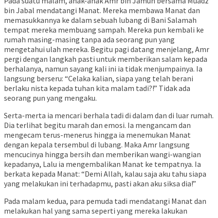
Pada suatu malam, anak-anak Amr bin Jamuh bersama Muadz
bin Jabal mendatangi Manat. Mereka membawa Manat dan
memasukkannya ke dalam sebuah lubang di Bani Salamah
tempat mereka membuang sampah. Mereka pun kembali ke
rumah masing-masing tanpa ada seorang pun yang
mengetahui ulah mereka. Begitu pagi datang menjelang, Amr
pergi dengan langkah pasti untuk memberikan salam kepada
berhalanya, namun sayang kali ini ia tidak menjumpainya. Ia
langsung berseru: “Celaka kalian, siapa yang telah berani
berlaku nista kepada tuhan kita malam tadi?!” Tidak ada
seorang pun yang mengaku.
Serta-merta ia mencari berhala tadi di dalam dan di luar rumah.
Dia terlihat begitu marah dan emosi. Ia mengancam dan
mengecam terus-menerus hingga ia menemukan Manat
dengan kepala tersembul di lubang. Maka Amr langsung
mencucinya hingga bersih dan memberikan wangi-wangian
kepadanya, Lalu ia mengembalikan Manat ke tempatnya. Ia
berkata kepada Manat: “Demi Allah, kalau saja aku tahu siapa
yang melakukan ini terhadapmu, pasti akan aku siksa dia!”
Pada malam kedua, para pemuda tadi mendatangi Manat dan
melakukan hal yang sama seperti yang mereka lakukan