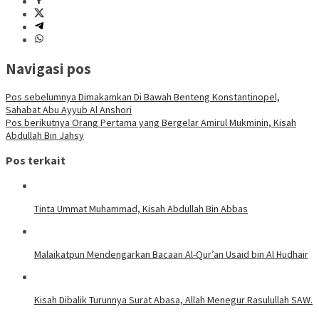
Navigasi pos
Pos sebelumnya
Dimakamkan Di Bawah Benteng Konstantinopel,
Sahabat Abu Ayyub Al Anshori
Pos berikutnya
Orang Pertama yang Bergelar Amirul Mukminin, Kisah
Abdullah Bin Jahsy
Pos terkait
Tinta Ummat Muhammad, Kisah Abdullah Bin Abbas
Malaikatpun Mendengarkan Bacaan Al-Qur’an Usaid bin Al Hudhair
Kisah Dibalik Turunnya Surat Abasa, Allah Menegur Rasulullah SAW.