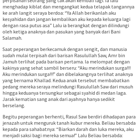
perpisahan seorang yang tak akan kembali lagi. Ia lalu
menghadap kiblat dan mengangkat kedua telapak tangannya
ke arah langit seraya berdoa: “Ya Allah berikanlah aku
kesyahidan dan jangan kembalikan aku kepada keluarga lagi
dengan rasa putus asa” Lalu ia berangkat dengan dilindungi
oleh ketiga anaknya dan pasukan yang banyak dari Bani
Salamah.
Saat peperangan berkecamuk dengan sengit, dan manusia
sudah mulai terpisah dari barisan Rasulullah Saw, Amr bin
Jamuh terlihat pada barisan pertama. Ia melompat dengan
kakinya yang sehat sambil berseru: “Aku merindukan surga!!!
Aku merindukan surga!!!” dan dibelakangnya terlihat anaknya
yang bernama Khallad. Kedua anak tersebut membabatkan
pedang mereka seraya melindungi Rasulullah Saw dari musuh
hingga keduanya tersungkur sebagai syahid di medan laga.
Jarak kematian sang anak dari ayahnya hanya sedikit
berselang.
Begitu peperangan berhenti, Rasul Saw berdiri dihadapan para
jenazah untuk menguruk tanah kubur mereka. Beliau bersabda
kepada para sahabatnya: “Biarkan darah dan luka mereka, aku
menjadi saksi bagi mereka semua!” Lalu Beliau bersabda: