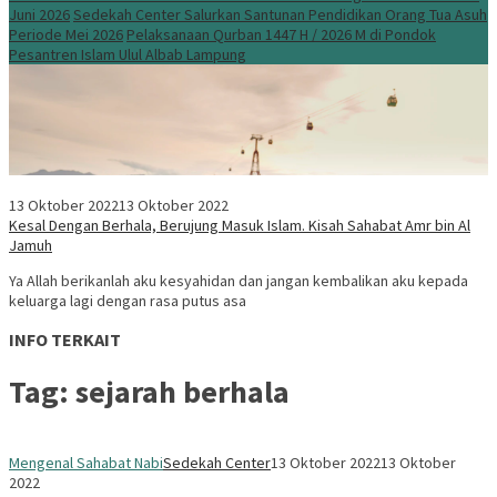
Juni 2026
Sedekah Center Salurkan Santunan Pendidikan Orang Tua Asuh
Periode Mei 2026
Pelaksanaan Qurban 1447 H / 2026 M di Pondok
Pesantren Islam Ulul Albab Lampung
13 Oktober 2022
13 Oktober 2022
Kesal Dengan Berhala, Berujung Masuk Islam. Kisah Sahabat Amr bin Al
Jamuh
Ya Allah berikanlah aku kesyahidan dan jangan kembalikan aku kepada
keluarga lagi dengan rasa putus asa
INFO TERKAIT
Tag:
sejarah berhala
Mengenal Sahabat Nabi
Sedekah Center
13 Oktober 2022
13 Oktober
2022