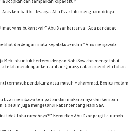
 ia ucapkan dan sampaikan kepadaku!”
n Anis kembali ke desanya. Abu Dzar lalu menghampirinya
imat yang bukan syair.” Abu Dzar bertanya: “Apa pendapat
melihat dia dengan mata kepalaku sendiri?” Anis menjawab:
uju Mekkah untuk bertemu dengan Nabi Saw dan mengetahui
a. Ia telah mendengar kemarahan Quraisy dalam membela tuhan-
n nanti termasuk pendukung atau musuh Muhammad. Begitu malam
, Abu Dzar membawa tempat air dan makanannya dan kembali
an ia belum juga mengetahui kabar tentang Nabi Saw.
 ini tidak tahu rumahnya?!” Kemudian Abu Dzar pergi ke rumah