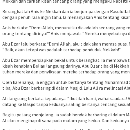
Mekkah dan carilah kisah tentang orang yang mengaku Nabi itu
Berangkatlah Anis ke Mekkah dan ia berjumpa dengan Rasululla
dengan penuh rasa ingin tahu. Ia menanyakan Anis tentang kisa
Anis berkata: “Demi Allah, menurutku dia adalah seorang yang 
orang tentang dirinya?” Anis menjawab: “Mereka menyebutnya de
Abu Dzar lalu berkata: “Demi Allah, aku tidak akan merasa puas
“Baik, akan tetapi waspadalah terhadap penduduk Mekkah!”
Abu Dzar mempersiapkan bekal untuk berangkat. Ia membawa te
kisah kenabian Beliau langsung darinya. Abu Dzar tiba di Mek
tuhan mereka dan penyiksaan mereka terhadap orang yang me
Oleh karenanya, ia enggan untuk bertanya tentang Muhammad S
tiba, Abu Dzar berbaring di dalam Masjid. Lalu Ali ra melintasi 
Ali langsung berkata kepadanya: “Ikutilah kami, wahai saudara
datang ke Masjid tanpa keduanya saling bertanya tentang sesua
Begitu petang menjelang, ia sudah hendak berbaring di dalam Ma
Ali dan menginap di sana pada malam yang kedua. Dan keduanya 