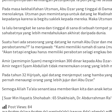
Pada masa kekhalifahan Utsman, Abu Dzar yang tinggal di Dam
menolaknya. Utsman pun memintanya untuk datang ke Madinah da
kepadanya karena ia begitu saklek kepada mereka. Maka Utsman 
Ia lalu berangkat ke sana dan tinggal di sana di sebuah tempat 
sahabatnya yang lebih mendahulukan akhirat daripada dunia.
Suatu hari ada seseorang yang datang ke rumah Abu Dzar dan me
perabotanmu?!” Ia menjawab: “Kami memiliki rumah di sana (ma
“Akan tetapi engkau harus memiliki perabotan selagi engkau bera
Amir (pemimpin Syam) mengirimkan 300 dinar kepada Abu Dzar 
Amir negeri Syam Abdullah tidak menemukan orang yang lebih m
Pada tahun 32 Hijriyah, ajal datang menjemput sang hamba yang
pernah menaungi orang yang lebih jujur dari Abu Dzar.”
Semoga Allah Ta’ala senantiasa memberikan kita dan anak ketur
[ Suar Min Hayatis Shohabah : 65 Shakhsiah, Dr. Abdurrahman Ra’
Post Views:
84
aya ibrahim da'i
aya ibrahim da'i wanita
da'i
da'i (season 4)
da'i adam
da'i ariff