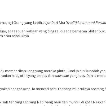
aungi Orang yang Lebih Jujur Dari Abu Dzar.”
(Muhammad Rasulul
ada sebuah kabilah yang tinggal di sana bernama Ghifar. Suku Gh
m atau sebaliknya.
dak memberikan uang yang mereka pinta. Jundub bin Junadah yang
beranian hati, otak yang cerdas dan wawasan yang luas. Dan ia me
nyakan bangsa Arab. Ia mencari tahu tentang munculnya seorang N
isah tentang seorang Nabi yang baru dan muncul di kota Mekkah. 