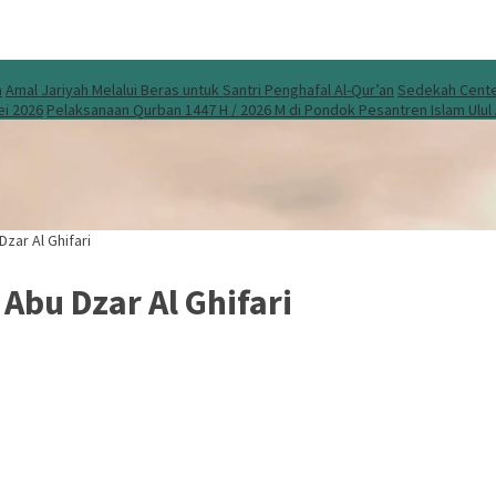
n
Amal Jariyah Melalui Beras untuk Santri Penghafal Al-Qur’an
Sedekah Center
ei 2026
Pelaksanaan Qurban 1447 H / 2026 M di Pondok Pesantren Islam Ulu
Dzar Al Ghifari
 Abu Dzar Al Ghifari