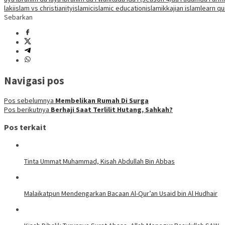
laki
islam vs christianity
islamic
islamic education
islamik
kajian islam
learn qu
Sebarkan
Navigasi pos
Pos sebelumnya
Membelikan Rumah Di Surga
Pos berikutnya
Berhaji Saat Terlilit Hutang, Sahkah?
Pos terkait
Tinta Ummat Muhammad, Kisah Abdullah Bin Abbas
Malaikatpun Mendengarkan Bacaan Al-Qur’an Usaid bin Al Hudhair