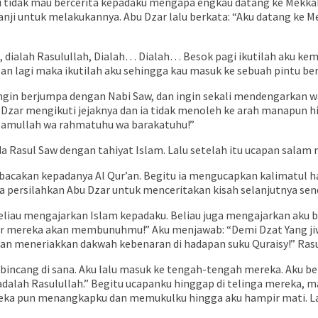
u tidak mau bercerita kepadaku mengapa engkau datang ke Mekkah
anji untuk melakukannya. Abu Dzar lalu berkata: “Aku datang ke 
h, dialah Rasulullah, Dialah… Dialah… Besok pagi ikutilah aku k
lan lagi maka ikutilah aku sehingga kau masuk ke sebuah pintu b
i ingin berjumpa dengan Nabi Saw, dan ingin sekali mendengarkan 
zar mengikuti jejaknya dan ia tidak menoleh ke arah manapun hi
Salamullah wa rahmatuhu wa barakatuhu!”
asul Saw dengan tahiyat Islam. Lalu setelah itu ucapan salam m
acakan kepadanya Al Qur’an. Begitu ia mengucapkan kalimatul h
a persilahkan Abu Dzar untuk menceritakan kisah selanjutnya send
eliau mengajarkan Islam kepadaku. Beliau juga mengajarkan aku b
ir mereka akan membunuhmu!” Aku menjawab: “Demi Dzat Yang jiw
an meneriakkan dakwah kebenaran di hadapan suku Quraisy!” Rasu
bincang di sana. Aku lalu masuk ke tengah-tengah mereka. Aku be
dalah Rasulullah.” Begitu ucapanku hinggap di telinga mereka,
ereka pun menangkapku dan memukulku hingga aku hampir mati. La