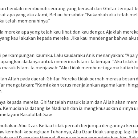
ian hendak membunuh seorang yang berasal dari Ghifar tempat ber
ihat apa yang aku alami, Beliau bersabda: “Bukankah aku telah
aku telah memenuhinya.”
a mereka apa yang telah kau lihat dan kau dengar. Ajaklah mere
yang kau lakukan kepada mereka. Jika kau mendengar bahwa aku
di perkampungan kaumku. Lalu saudaraku Anis menanyakan: “Apa y
elapangkan dadanya untuk menerima Islam. Ia berujar: “Aku tidak
 masuk Islam. Ia menjawab: “Aku tidak membenci agama kalian ber
jalan Allah pada daerah Ghifar. Mereka tidak pernah merasa bosan 
ifar mengatakan: “Kami akan terus menjalankan agama kami hing
m.
nya kepada mereka. Ghifar telah masuk Islam dan Allah akan mem
. Kemudian ia datang ke Madinah dan ia mengkhususkan dirinya u
melayani Rasulullah Saw.
akan Abu Dzar. Beliau tidak pernah berjumpa dengannya kecuali
aw kembali kepangkuan Tuhannya, Abu Dzar tidak sanggup lagi ti
 desa di Syam dan tinggal di sana selama pemerintahan Abu Bakar