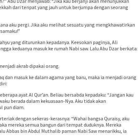
?” Abu Dzar menjawab: “Jika kau berjanji akan menunjukkan
Mekkah dari tenpat yang jauh untuk berjumpa dengan seorang
emana aku pergi. Jika aku melihat sesuatu yang mengkhawatirkan
ersamaku!”
wahyu yang diturunkan kepadanya. Keesokan paginya, Ali
ngga keduanya masuk ke rumah Nabi saw. Lalu Abu Dzar berkata:
enjadi akrab dipakai orang.
aq dan masuk ke dalam agama yang baru, maka ia menjadi orang
iri:
eberapa ayat Al Qur’an. Beliau bersabda kepadaku: “Jangan kau
aku berada dalam kekuasaan-Nya. Aku tidak akan
l pun diam.
rteriak dengan sekeras-kerasnya: “Wahai bangsa Quraisy, aku
 maka mereka semua bangun dari tempat duduknya. Mereka
lu Abbas bin Abdul Muthalib paman Nabi Saw menarikku, ia