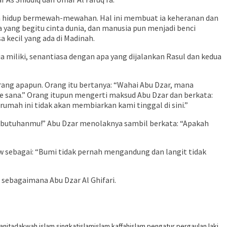
an hidup bermewah-mewahan. Hal ini membuat ia keheranan dan
yang begitu cinta dunia, dan manusia pun menjadi benci
 kecil yang ada di Madinah.
ia miliki, senantiasa dengan apa yang dijalankan Rasul dan kedua
rang apapun. Orang itu bertanya: “Wahai Abu Dzar, mana
 sana.” Orang itupun mengerti maksud Abu Dzar dan berkata:
rumah ini tidak akan membiarkan kami tinggal di sini.”
ebutuhanmu!” Abu Dzar menolaknya sambil berkata: “Apakah
aw sebagai: “Bumi tidak pernah mengandung dan langit tidak
 sebagaimana Abu Dzar Al Ghifari.
anita
dakwah islam singkat
islam
islam kaffah
islam pengatur pergaulan laki