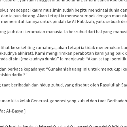
askus mendapati kaum muslimin sudah begitu mencintai dunia d
n ia pun datang. Akan tetapi ia merasa sumpek dengan manusia 
memerintahkannya untuk pindah ke Al Rabdzah, yaitu sebuah desa
yang jauh dari keramaian manusia. Ia berzuhud dari hal yang manus
lihat ke sekeliling rumahnya, akan tetapi ia tidak menemukan ba
ksudnya akhirat). Kami mengirimkan perabotan kami yang baik ke
da di sini (maksudnya dunia).” Ia menjawab: “Akan tetapi pemilik 
dan berkata kepadanya: “Gunakanlah uang ini untuk mencukupi k
iskin dariku?”
 taat beribadah dan hidup zuhud, yang disebut oleh Rasulullah S
unan kita kelak Generasi-generasi yang zuhud dan taat Beribadah
fat Al-Basya ]
in
da'i fuad
da'i hijrah
da'i hilman
da'i izzhar
da'i luqman
da'i raisyah
da'i tv3
da'i w