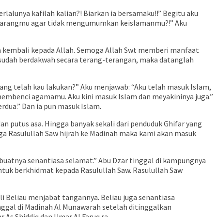
lalunya kafilah kalian?! Biarkan ia bersamaku!!” Begitu aku
 melarangmu agar tidak mengumumkan keislamanmu?!” Aku
ka kembali kepada Allah. Semoga Allah Swt memberi manfaat
 sudah berdakwah secara terang-terangan, maka datanglah
ang telah kau lakukan?” Aku menjawab: “Aku telah masuk Islam,
 membenci agamamu. Aku kini masuk Islam dan meyakininya juga.”
dua.” Dan ia pun masuk Islam.
dan putus asa. Hingga banyak sekali dari penduduk Ghifar yang
ga Rasulullah Saw hijrah ke Madinah maka kami akan masuk
buatnya senantiasa selamat.” Abu Dzar tinggal di kampungnya
ntuk berkhidmat kepada Rasulullah Saw. Rasulullah Saw
 Beliau menjabat tangannya. Beliau juga senantiasa
nggal di Madinah Al Munawarah setelah ditinggalkan
 As Shiddiq dan Umar Al Faruq ra.