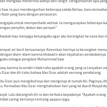
 dan mengkau menerima wahyu dari langit. Dengarkanlah apa yang
h Saw. Ia pun mendengarkan beberapa sabda Beliau, baru kemudia
h Nabi yang baru dengan penasaran.
mengajak untuk memperbaiki akhlak. Ia mengucapkan beberapa kal
ngan penyihir, dukun dan penyair.”
. Maukah kau menjaga keluargaku agar aku berangkat ke sana dan 
mpat air kecil bersamanya. Keesokan harinya ia berangkat men
kah dengan diam-diam karena khawatir akan kejahatan pendudukny
ngaku sebagai pengikut Muhammad Saw.
aw, karena ia sendiri tidak tahu apakah orang yang ia tanyaka
Abu Dzar dan Ali tahu bahwa Abu Dzar adalah seorang pendatang.
! Abu Dzar pun mengikutinya dan menginap di rumah Ali. Paginya
tu. Kemudian Abu Dzar menghabiskan hari yang ke dua di Masjid d
sjid. Lalu datanglah Ali ra dan berkata kepadanya: “Apakah orang
tidak saling bertanya tentang apapun juga.