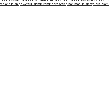
ran and islam
powerful islamic reminders
setiap hari masuk islam
yusuf islam