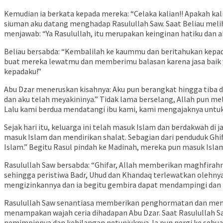
Kemudian ia berkata kepada mereka: “Celaka kalian!! Apakah kal
siuman aku datang menghadap Rasulullah Saw. Saat Beliau mel
menjawab: “Ya Rasulullah, itu merupakan keinginan hatiku dan 
Beliau bersabda: “Kembalilah ke kaummu dan beritahukan kepad
buat mereka lewatmu dan memberimu balasan karena jasa baik 
kepadaku!”
Abu Dzar meneruskan kisahnya: Aku pun berangkat hingga tiba 
dan aku telah meyakininya.” Tidak lama berselang, Allah pun m
Lalu kami berdua mendatangi ibu kami, kami mengajaknya untuk
Sejak hari itu, keluarga ini telah masuk Islam dan berdakwah di 
masuk Islam dan mendirikan shalat. Sebagian dari penduduk Gh
Islam.” Begitu Rasul pindah ke Madinah, mereka pun masuk Isla
Rasulullah Saw bersabda: “Ghifar, Allah memberikan maghfirah
sehingga peristiwa Badr, Uhud dan Khandaq terlewatkan olehnya
mengizinkannya dan ia begitu gembira dapat mendampingi dan 
Rasulullah Saw senantiasa memberikan penghormatan dan memuli
menampakan wajah ceria dihadapan Abu Dzar. Saat Rasulullah S
pemimpinnya dan kehilangan petunjuknya. Ia pun pergi ke sebuah