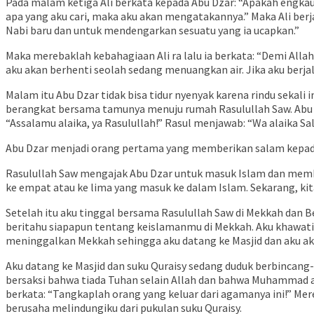
Pada malam ketiga Ali berkata kepada Abu Dzar: “Apakah engka
apa yang aku cari, maka aku akan mengatakannya.” Maka Ali berj
Nabi baru dan untuk mendengarkan sesuatu yang ia ucapkan.”
Maka merebaklah kebahagiaan Ali ra lalu ia berkata: “Demi Alla
aku akan berhenti seolah sedang menuangkan air. Jika aku berja
Malam itu Abu Dzar tidak bisa tidur nyenyak karena rindu sekal
berangkat bersama tamunya menuju rumah Rasulullah Saw. Abu D
“Assalamu alaika, ya Rasulullah!” Rasul menjawab: “Wa alaika 
Abu Dzar menjadi orang pertama yang memberikan salam kepada R
Rasulullah Saw mengajak Abu Dzar untuk masuk Islam dan memb
ke empat atau ke lima yang masuk ke dalam Islam. Sekarang, kit
Setelah itu aku tinggal bersama Rasulullah Saw di Mekkah dan B
beritahu siapapun tentang keislamanmu di Mekkah. Aku khawat
meninggalkan Mekkah sehingga aku datang ke Masjid dan aku ak
Aku datang ke Masjid dan suku Quraisy sedang duduk berbincang-
bersaksi bahwa tiada Tuhan selain Allah dan bahwa Muhammad a
berkata: “Tangkaplah orang yang keluar dari agamanya ini!” M
berusaha melindungiku dari pukulan suku Quraisy.