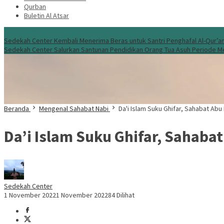
Qurban
Buletin Al Atsar
Info Terbaru
Sedekah Center Kembali Menerima Beras untuk Santri Penghafal Al-Qur’a
Sedekah Center Salurkan Santunan Pendidikan Orang Tua Asuh Periode M
Beranda
Mengenal Sahabat Nabi
Da'i Islam Suku Ghifar, Sahabat Abu 
Da’i Islam Suku Ghifar, Sahabat
Sedekah Center
1 November 2022
1 November 2022
84 Dilihat