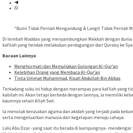
“Bumi Tidak Pernah Mengandung & Langit Tidak Pernah Men
Di lembah Waddan yang menyambungkan Mekkah dengan dunia luar, 
kafilah yang hendak melakukan perdagangan dari Quraisy ke Sya
Bacaan Lainnya
Menghormati dan Memuliakan Golongan Al-Qur’an
Kelebihan Orang yang Membaca Al-Qur’an
Tinta Ummat Muhammad, Kisah Abdullah Bin Abbas
Terkadang suku ini hidup dengan merampas para kafilah yang ti
kabilah ini. Akan tetapi berbeda dengan lainnya, ia memiliki ke
kaumnya selain Allah Swt.
Ia menolak kerusakan agama dan akidah yang terjadi pada keba
serta mengeluarkan manusia dari kegelapan menuju cahaya.
Lalu Abu Dzar -yang saat itu berada di kampungnya- mendengar k