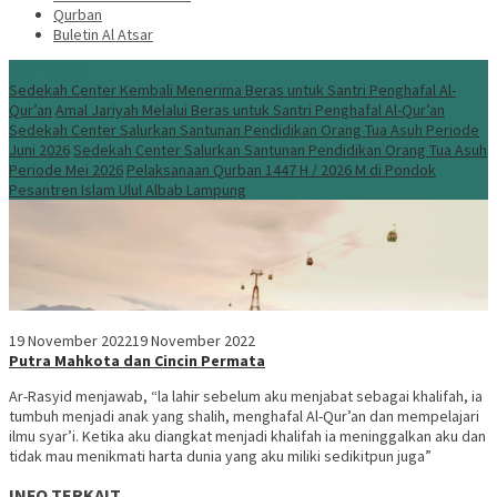
Qurban
Buletin Al Atsar
Info Terbaru
Sedekah Center Kembali Menerima Beras untuk Santri Penghafal Al-
Qur’an
Amal Jariyah Melalui Beras untuk Santri Penghafal Al-Qur’an
Sedekah Center Salurkan Santunan Pendidikan Orang Tua Asuh Periode
Juni 2026
Sedekah Center Salurkan Santunan Pendidikan Orang Tua Asuh
Periode Mei 2026
Pelaksanaan Qurban 1447 H / 2026 M di Pondok
Pesantren Islam Ulul Albab Lampung
19 November 2022
19 November 2022
Putra Mahkota dan Cincin Permata
Ar-Rasyid menjawab, “la lahir sebelum aku menjabat sebagai khalifah, ia
tumbuh menjadi anak yang shalih, menghafal Al-Qur’an dan mempelajari
ilmu syar’i. Ketika aku diangkat menjadi khalifah ia meninggalkan aku dan
tidak mau menikmati harta dunia yang aku miliki sedikitpun juga”
INFO TERKAIT