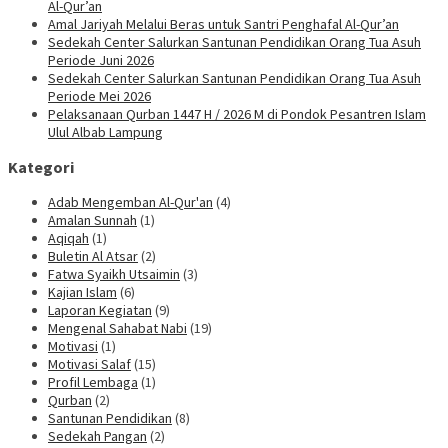
Al-Qur’an
Amal Jariyah Melalui Beras untuk Santri Penghafal Al-Qur’an
Sedekah Center Salurkan Santunan Pendidikan Orang Tua Asuh
Periode Juni 2026
Sedekah Center Salurkan Santunan Pendidikan Orang Tua Asuh
Periode Mei 2026
Pelaksanaan Qurban 1447 H / 2026 M di Pondok Pesantren Islam
Ulul Albab Lampung
Kategori
Adab Mengemban Al-Qur'an
(4)
Amalan Sunnah
(1)
Aqiqah
(1)
Buletin Al Atsar
(2)
Fatwa Syaikh Utsaimin
(3)
Kajian Islam
(6)
Laporan Kegiatan
(9)
Mengenal Sahabat Nabi
(19)
Motivasi
(1)
Motivasi Salaf
(15)
Profil Lembaga
(1)
Qurban
(2)
Santunan Pendidikan
(8)
Sedekah Pangan
(2)