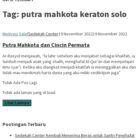
Tag:
putra mahkota keraton solo
Motivasi Salaf
Sedekah Center
19 November 2022
19 November 2022
Putra Mahkota dan Cincin Permata
Ar-Rasyid menjawab, “la lahir sebelum aku menjabat sebagai khalifah, ia
tumbuh menjadi anak yang shalih, menghafal Al-Qur’an dan mempelajari
ilmu syar’i. Ketika aku diangkat menjadi khalifah ia meninggalkan aku dan
tidak mau menikmati harta dunia yang aku miliki sedikitpun juga”
Tidak Ada Pos Lagi.
Tidak ada laman yang di load.
Lihat Lainnya
Postingan Terbaru
Sedekah Center Kembali Menerima Beras untuk Santri Penghafal