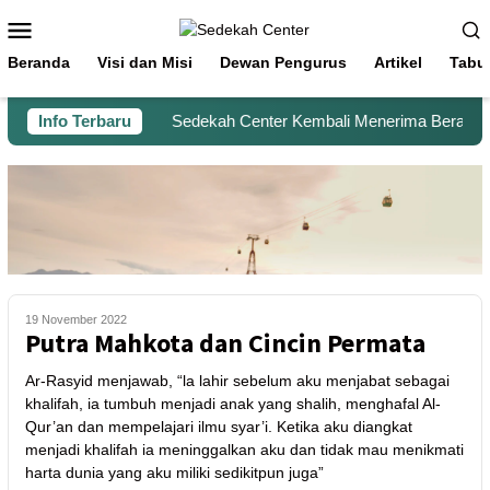
Beranda
Visi dan Misi
Dewan Pengurus
Artikel
Tabu
Info Terbaru
Sedekah Center Kembali Menerima Beras untu
19 November 2022
Putra Mahkota dan Cincin Permata
Ar-Rasyid menjawab, “la lahir sebelum aku menjabat sebagai
khalifah, ia tumbuh menjadi anak yang shalih, menghafal Al-
Qur’an dan mempelajari ilmu syar’i. Ketika aku diangkat
menjadi khalifah ia meninggalkan aku dan tidak mau menikmati
harta dunia yang aku miliki sedikitpun juga”