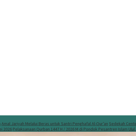
n
Amal Jariyah Melalui Beras untuk Santri Penghafal Al-Qur’an
Sedekah Center
ei 2026
Pelaksanaan Qurban 1447 H / 2026 M di Pondok Pesantren Islam Ulu