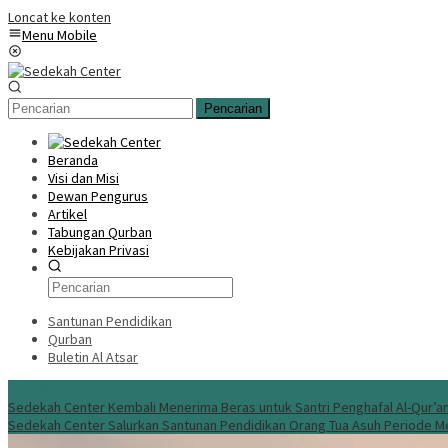
Loncat ke konten
Menu Mobile
Pencarian
Beranda
Visi dan Misi
Dewan Pengurus
Artikel
Tabungan Qurban
Kebijakan Privasi
Santunan Pendidikan
Qurban
Buletin Al Atsar
Info Terbaru
Sedekah Center Kembali Menerima Beras untuk Santri Penghafal Al-Qur’a
Sedekah Center Salurkan Santunan Pendidikan Orang Tua Asuh Periode M