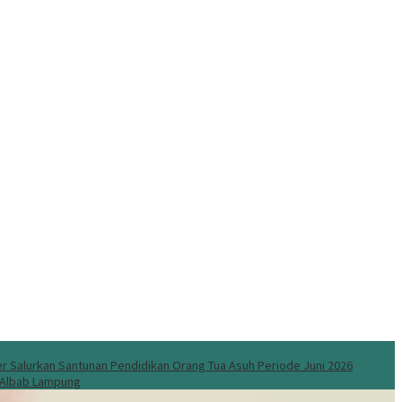
 Salurkan Santunan Pendidikan Orang Tua Asuh Periode Juni 2026
l Albab Lampung