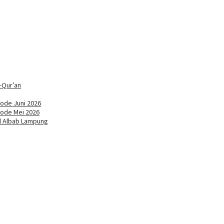
-Qur’an
ode Juni 2026
iode Mei 2026
ul Albab Lampung