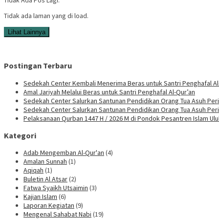
Tidak ada laman yang di load.
Lihat Lainnya
Postingan Terbaru
Sedekah Center Kembali Menerima Beras untuk Santri Penghafal Al
Amal Jariyah Melalui Beras untuk Santri Penghafal Al-Qur’an
Sedekah Center Salurkan Santunan Pendidikan Orang Tua Asuh Peri
Sedekah Center Salurkan Santunan Pendidikan Orang Tua Asuh Per
Pelaksanaan Qurban 1447 H / 2026 M di Pondok Pesantren Islam Ul
Kategori
Adab Mengemban Al-Qur'an
(4)
Amalan Sunnah
(1)
Aqiqah
(1)
Buletin Al Atsar
(2)
Fatwa Syaikh Utsaimin
(3)
Kajian Islam
(6)
Laporan Kegiatan
(9)
Mengenal Sahabat Nabi
(19)