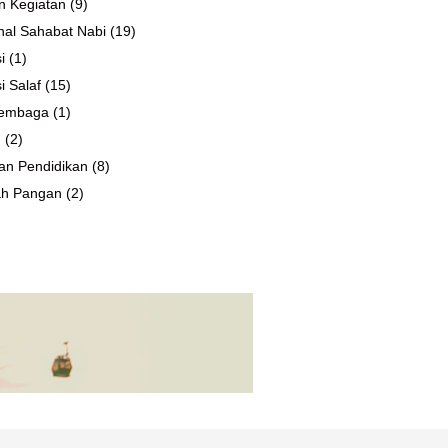
n Kegiatan
(9)
al Sahabat Nabi
(19)
i
(1)
i Salaf
(15)
 Lembaga
(1)
n
(2)
an Pendidikan
(8)
ah Pangan
(2)