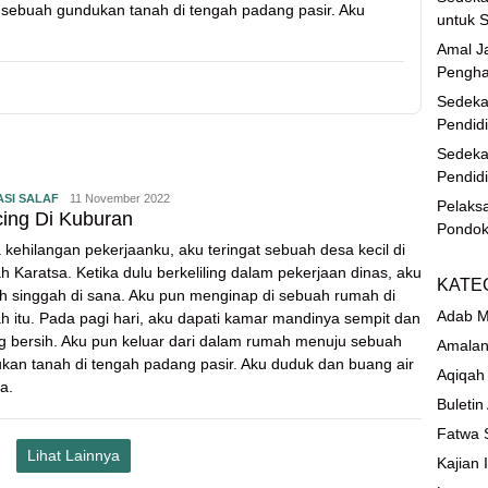
 sebuah gundukan tanah di tengah padang pasir. Aku
untuk S
Amal Ja
Pengha
Sedeka
Pendid
Sedeka
Pendid
ASI SALAF
11 November 2022
Pelaks
ing Di Kuburan
Pondok
a kehilangan pekerjaanku, aku teringat sebuah desa kecil di
ah Karatsa. Ketika dulu berkeliling dalam pekerjaan dinas, aku
KATE
h singgah di sana. Aku pun menginap di sebuah rumah di
Adab M
ah itu. Pada pagi hari, aku dapati kamar mandinya sempit dan
g bersih. Aku pun keluar dari dalam rumah menuju sebuah
Amalan
kan tanah di tengah padang pasir. Aku duduk dan buang air
Aqiqah
a.
Buletin
Fatwa 
Lihat Lainnya
Kajian 