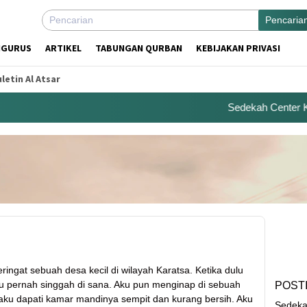
Pencaria
NGURUS
ARTIKEL
TABUNGAN QURBAN
KEBIJAKAN PRIVASI
letin Al Atsar
Sedekah Center Kemb
ringat sebuah desa kecil di wilayah Karatsa. Ketika dulu
aku pernah singgah di sana. Aku pun menginap di sebuah
POST
, aku dapati kamar mandinya sempit dan kurang bersih. Aku
Sedeka