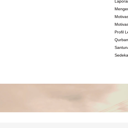
Lapora
Mengen
Motivas
Motivas
Profil
Qurba
Santun
Sedek