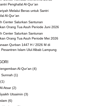
antri Penghafal Al-Qur’an
riyah Melalui Beras untuk Santri
fal Al-Qur’an
h Center Salurkan Santunan
ikan Orang Tua Asuh Periode Juni 2026
h Center Salurkan Santunan
ikan Orang Tua Asuh Periode Mei 2026
anaan Qurban 1447 H / 2026 M di
 Pesantren Islam Ulul Albab Lampung
GORI
engemban Al-Qur'an
(4)
 Sunnah
(1)
(1)
 Al Atsar
(2)
Syaikh Utsaimin
(3)
Islam
(6)