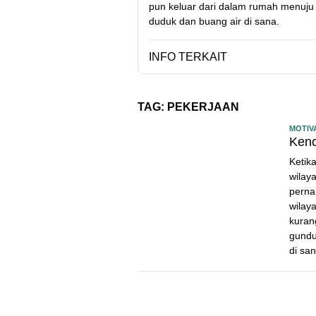
pun keluar dari dalam rumah menuju
duduk dan buang air di sana.
INFO TERKAIT
TAG:
PEKERJAAN
MOTIV
Kenc
Ketik
wilay
perna
wilay
kuran
gundu
di san