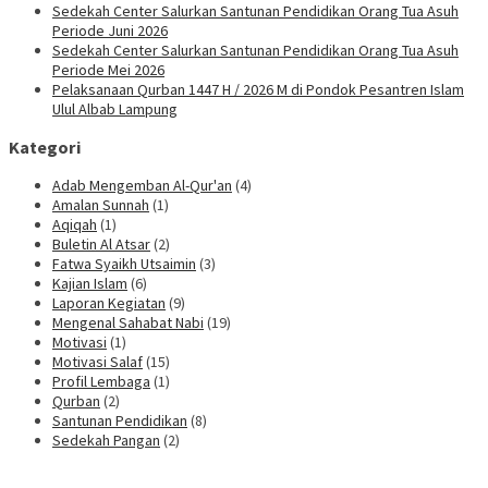
Sedekah Center Salurkan Santunan Pendidikan Orang Tua Asuh
Periode Juni 2026
Sedekah Center Salurkan Santunan Pendidikan Orang Tua Asuh
Periode Mei 2026
Pelaksanaan Qurban 1447 H / 2026 M di Pondok Pesantren Islam
Ulul Albab Lampung
Kategori
Adab Mengemban Al-Qur'an
(4)
Amalan Sunnah
(1)
Aqiqah
(1)
Buletin Al Atsar
(2)
Fatwa Syaikh Utsaimin
(3)
Kajian Islam
(6)
Laporan Kegiatan
(9)
Mengenal Sahabat Nabi
(19)
Motivasi
(1)
Motivasi Salaf
(15)
Profil Lembaga
(1)
Qurban
(2)
Santunan Pendidikan
(8)
Sedekah Pangan
(2)