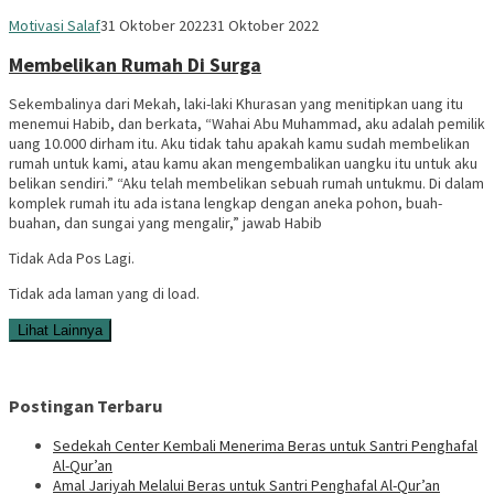
Sedekah
Motivasi Salaf
31 Oktober 2022
31 Oktober 2022
Center
Membelikan Rumah Di Surga
Sekembalinya dari Mekah, laki-laki Khurasan yang menitipkan uang itu
menemui Habib, dan berkata, “Wahai Abu Muhammad, aku adalah pemilik
uang 10.000 dirham itu. Aku tidak tahu apakah kamu sudah membelikan
rumah untuk kami, atau kamu akan mengembalikan uangku itu untuk aku
belikan sendiri.” “Aku telah membelikan sebuah rumah untukmu. Di dalam
komplek rumah itu ada istana lengkap dengan aneka pohon, buah-
buahan, dan sungai yang mengalir,” jawab Habib
Tidak Ada Pos Lagi.
Tidak ada laman yang di load.
Lihat Lainnya
Postingan Terbaru
Sedekah Center Kembali Menerima Beras untuk Santri Penghafal
Al-Qur’an
Amal Jariyah Melalui Beras untuk Santri Penghafal Al-Qur’an