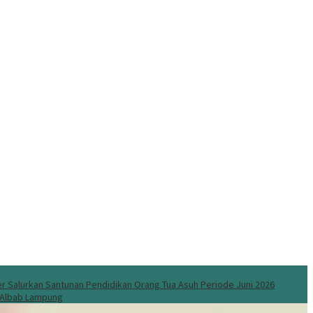
 Salurkan Santunan Pendidikan Orang Tua Asuh Periode Juni 2026
l Albab Lampung