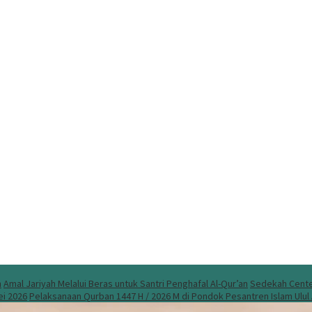
n
Amal Jariyah Melalui Beras untuk Santri Penghafal Al-Qur’an
Sedekah Center
ei 2026
Pelaksanaan Qurban 1447 H / 2026 M di Pondok Pesantren Islam Ulu