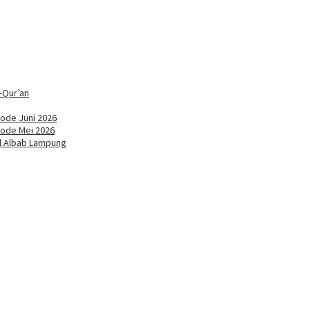
-Qur’an
ode Juni 2026
iode Mei 2026
ul Albab Lampung