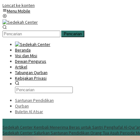
Loncat ke konten
Menu Mobile
Pencarian
Beranda
Visi dan Misi
Dewan Pengurus
Artikel
Tabungan Qurban
Kebijakan Privasi
Santunan Pendidikan
Qurban
Buletin Al Atsar
Info Terbaru
Sedekah Center Kembali Menerima Beras untuk Santri Penghafal Al-Qur’a
Sedekah Center Salurkan Santunan Pendidikan Orang Tua Asuh Periode M