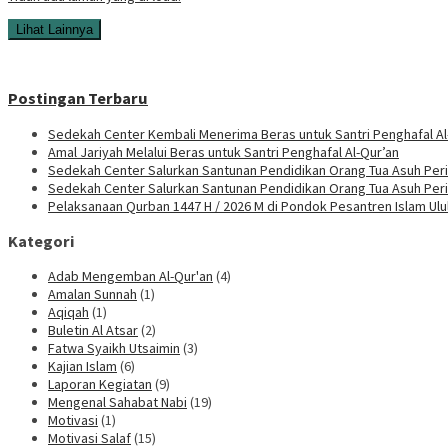
Lihat Lainnya
Postingan Terbaru
Sedekah Center Kembali Menerima Beras untuk Santri Penghafal Al
Amal Jariyah Melalui Beras untuk Santri Penghafal Al-Qur’an
Sedekah Center Salurkan Santunan Pendidikan Orang Tua Asuh Peri
Sedekah Center Salurkan Santunan Pendidikan Orang Tua Asuh Per
Pelaksanaan Qurban 1447 H / 2026 M di Pondok Pesantren Islam Ul
Kategori
Adab Mengemban Al-Qur'an
(4)
Amalan Sunnah
(1)
Aqiqah
(1)
Buletin Al Atsar
(2)
Fatwa Syaikh Utsaimin
(3)
Kajian Islam
(6)
Laporan Kegiatan
(9)
Mengenal Sahabat Nabi
(19)
Motivasi
(1)
Motivasi Salaf
(15)