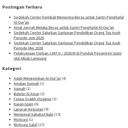
Postingan Terbaru
Sedekah Center Kembali Menerima Beras untuk Santri Penghafal
Al-Qur’an
Amal Jariyah Melalui Beras untuk Santri Penghafal Al-Qur’an
Sedekah Center Salurkan Santunan Pendidikan Orang Tua Asuh
Periode Juni 2026
Sedekah Center Salurkan Santunan Pendidikan Orang Tua Asuh
Periode Mei 2026
Pelaksanaan Qurban 1447 H / 2026 M di Pondok Pesantren Islam
Ulul Albab Lampung
Kategori
Adab Mengemban Al-Qur'an
(4)
Amalan Sunnah
(1)
Aqiqah
(1)
Buletin Al Atsar
(2)
Fatwa Syaikh Utsaimin
(3)
Kajian Islam
(6)
Laporan Kegiatan
(9)
Mengenal Sahabat Nabi
(19)
Motivasi
(1)
Motivasi Salaf
(15)