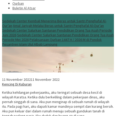
Qurban
Buletin Al Atsar
Info Terbaru
Sedekah Center Kembali Menerima Beras untuk Santri Penghafal Al-
Qur’an
Amal Jariyah Melalui Beras untuk Santri Penghafal Al-Qur’an
Sedekah Center Salurkan Santunan Pendidikan Orang Tua Asuh Periode
Juni 2026
Sedekah Center Salurkan Santunan Pendidikan Orang Tua Asuh
Periode Mei 2026
Pelaksanaan Qurban 1447 H / 2026 M di Pondok
Pesantren Islam Ulul Albab Lampung
11 November 2022
11 November 2022
Kencing Di Kuburan
Ketika kehilangan pekerjaanku, aku teringat sebuah desa kecil di
wilayah Karatsa. Ketika dulu berkeliling dalam pekerjaan dinas, aku
pernah singgah di sana. Aku pun menginap di sebuah rumah di wilayah
itu. Pada pagi hari, aku dapati kamar mandinya sempit dan kurang bersih.
Aku pun keluar dari dalam rumah menuju sebuah gundukan tanah di
tengah padang pasir. Aku duduk dan buang air di sana.