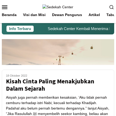
Beranda
Visi dan Misi
Dewan Pengurus
Artikel
Tabu
Info Terbaru
Sedekah Center Kembali Menerima Beras 
18 Oktober 2022
Kisah Cinta Paling Menakjubkan
Dalam Sejarah
Aisyah juga pernah memberikan kesaksian, ‘Aku tidak pernah
cemburu terhadap istri Nabi; kecuali terhadap Khadijah.
Padahal aku belum pernah bertemu dengannya.” lanjut Aisyah,
“Jika Rasulullah ﷺ menyembelih seekor kambing, beliau akan