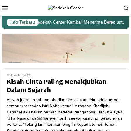
Info Terbaru
Sedekah Center Kembali Menerima Beras untuk Sant
18 Oktober 2022
Kisah Cinta Paling Menakjubkan
Dalam Sejarah
Aisyah juga pernah memberikan kesaksian, ‘Aku tidak pernah
cemburu terhadap istri Nabi; kecuali terhadap Khadijah.
Padahal aku belum pernah bertemu dengannya.” lanjut Aisyah,
“Jika Rasulullah ﷺ menyembelih seekor kambing, beliau akan
berkata, “Tolong kirimkan kambing ini kepada teman-teman
Khadijah’ Pernah suatu hari aku membuat beliau marah