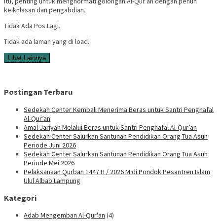
itu, penting untuk menghormati golongan Al-Qur’an dengan penuh
keikhlasan dan pengabdian.
Tidak Ada Pos Lagi.
Tidak ada laman yang di load.
Lihat Lainnya
Postingan Terbaru
Sedekah Center Kembali Menerima Beras untuk Santri Penghafal
Al-Qur’an
Amal Jariyah Melalui Beras untuk Santri Penghafal Al-Qur’an
Sedekah Center Salurkan Santunan Pendidikan Orang Tua Asuh
Periode Juni 2026
Sedekah Center Salurkan Santunan Pendidikan Orang Tua Asuh
Periode Mei 2026
Pelaksanaan Qurban 1447 H / 2026 M di Pondok Pesantren Islam
Ulul Albab Lampung
Kategori
Adab Mengemban Al-Qur'an
(4)