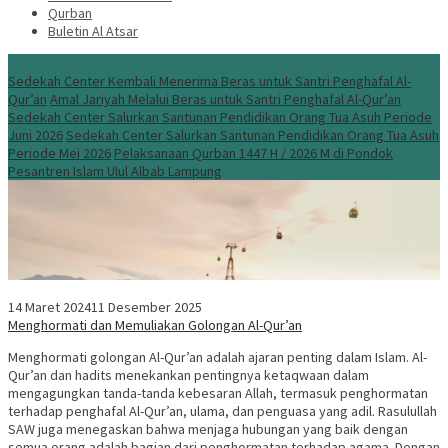
Qurban
Buletin Al Atsar
Info Terbaru
Sedekah Center Kembali Menerima Beras untuk Santri Penghafal Al-
Qur’an
Amal Jariyah Melalui Beras untuk Santri Penghafal Al-Qur’an
Sedekah Center Salurkan Santunan Pendidikan Orang Tua Asuh Periode
Juni 2026
Sedekah Center Salurkan Santunan Pendidikan Orang Tua Asuh
Periode Mei 2026
Pelaksanaan Qurban 1447 H / 2026 M di Pondok
Pesantren Islam Ulul Albab Lampung
14 Maret 2024
11 Desember 2025
Menghormati dan Memuliakan Golongan Al-Qur’an
Menghormati golongan Al-Qur’an adalah ajaran penting dalam Islam. Al-
Qur’an dan hadits menekankan pentingnya ketaqwaan dalam
mengagungkan tanda-tanda kebesaran Allah, termasuk penghormatan
terhadap penghafal Al-Qur’an, ulama, dan penguasa yang adil. Rasulullah
SAW juga menegaskan bahwa menjaga hubungan yang baik dengan
semua orang adalah bagian dari penghormatan terhadap agama. Dengan