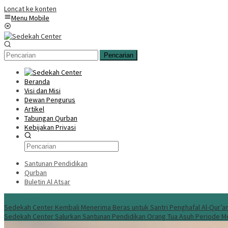
Loncat ke konten
Menu Mobile
Pencarian
Beranda
Visi dan Misi
Dewan Pengurus
Artikel
Tabungan Qurban
Kebijakan Privasi
Santunan Pendidikan
Qurban
Buletin Al Atsar
Info Terbaru
Sedekah Center Kembali Menerima Beras untuk Santri Penghafal Al-Qur’a
Sedekah Center Salurkan Santunan Pendidikan Orang Tua Asuh Periode M