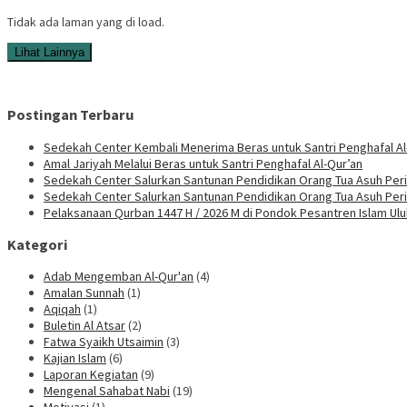
Tidak ada laman yang di load.
Lihat Lainnya
Postingan Terbaru
Sedekah Center Kembali Menerima Beras untuk Santri Penghafal Al
Amal Jariyah Melalui Beras untuk Santri Penghafal Al-Qur’an
Sedekah Center Salurkan Santunan Pendidikan Orang Tua Asuh Peri
Sedekah Center Salurkan Santunan Pendidikan Orang Tua Asuh Per
Pelaksanaan Qurban 1447 H / 2026 M di Pondok Pesantren Islam Ul
Kategori
Adab Mengemban Al-Qur'an
(4)
Amalan Sunnah
(1)
Aqiqah
(1)
Buletin Al Atsar
(2)
Fatwa Syaikh Utsaimin
(3)
Kajian Islam
(6)
Laporan Kegiatan
(9)
Mengenal Sahabat Nabi
(19)