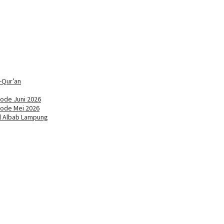
-Qur’an
ode Juni 2026
iode Mei 2026
ul Albab Lampung