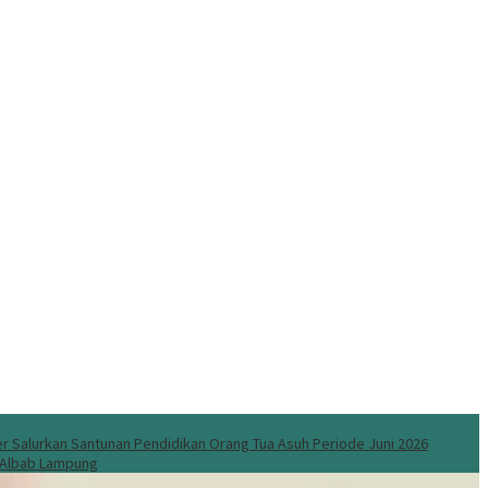
 Salurkan Santunan Pendidikan Orang Tua Asuh Periode Juni 2026
l Albab Lampung