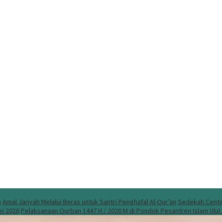
n
Amal Jariyah Melalui Beras untuk Santri Penghafal Al-Qur’an
Sedekah Center
ei 2026
Pelaksanaan Qurban 1447 H / 2026 M di Pondok Pesantren Islam Ulu