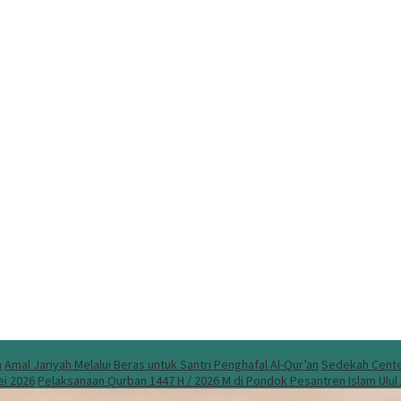
n
Amal Jariyah Melalui Beras untuk Santri Penghafal Al-Qur’an
Sedekah Center
ei 2026
Pelaksanaan Qurban 1447 H / 2026 M di Pondok Pesantren Islam Ulu