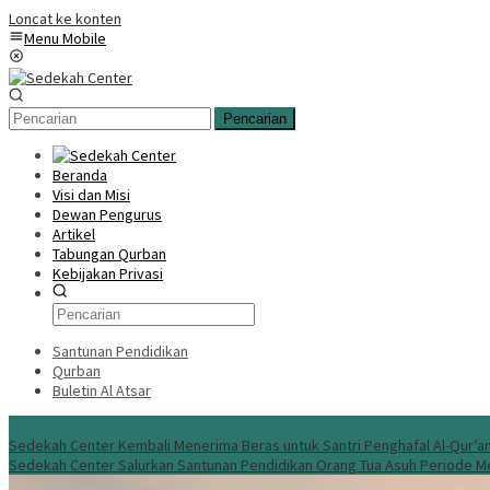
Loncat ke konten
Menu Mobile
Pencarian
Beranda
Visi dan Misi
Dewan Pengurus
Artikel
Tabungan Qurban
Kebijakan Privasi
Santunan Pendidikan
Qurban
Buletin Al Atsar
Info Terbaru
Sedekah Center Kembali Menerima Beras untuk Santri Penghafal Al-Qur’a
Sedekah Center Salurkan Santunan Pendidikan Orang Tua Asuh Periode M