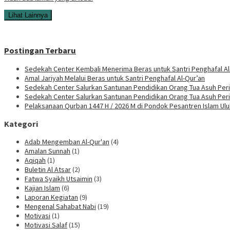
Lihat Lainnya
Postingan Terbaru
Sedekah Center Kembali Menerima Beras untuk Santri Penghafal Al
Amal Jariyah Melalui Beras untuk Santri Penghafal Al-Qur’an
Sedekah Center Salurkan Santunan Pendidikan Orang Tua Asuh Peri
Sedekah Center Salurkan Santunan Pendidikan Orang Tua Asuh Per
Pelaksanaan Qurban 1447 H / 2026 M di Pondok Pesantren Islam Ul
Kategori
Adab Mengemban Al-Qur'an
(4)
Amalan Sunnah
(1)
Aqiqah
(1)
Buletin Al Atsar
(2)
Fatwa Syaikh Utsaimin
(3)
Kajian Islam
(6)
Laporan Kegiatan
(9)
Mengenal Sahabat Nabi
(19)
Motivasi
(1)
Motivasi Salaf
(15)