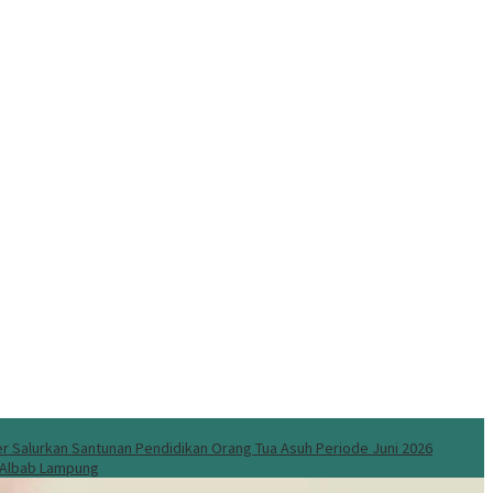
 Salurkan Santunan Pendidikan Orang Tua Asuh Periode Juni 2026
l Albab Lampung