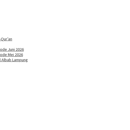
-Qur’an
ode Juni 2026
iode Mei 2026
ul Albab Lampung