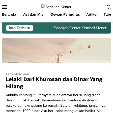
Beranda
Visi dan Misi
Dewan Pengurus
Artikel
Tabu
Info Terbaru
Sedekah Center Kembali Menerima Be
18 November 2022
Lelaki Dari Khurosan dan Dinar Yang
Hilang
Kubuka kantong itu, ternyata di dalamnya berisi uang dinar
dalam jumlah banyak. Kusembunyikan kantong itu dibalik
bajuku dan aku pulang ke rumah. Setelah kuhitung, jumlahnya
mencapai 1000 dinar. Aku berusaha menguatkan hatiku. Aku