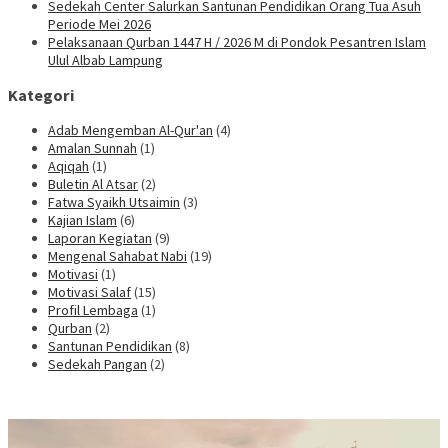
Sedekah Center Salurkan Santunan Pendidikan Orang Tua Asuh
Periode Mei 2026
Pelaksanaan Qurban 1447 H / 2026 M di Pondok Pesantren Islam
Ulul Albab Lampung
Kategori
Adab Mengemban Al-Qur'an
(4)
Amalan Sunnah
(1)
Aqiqah
(1)
Buletin Al Atsar
(2)
Fatwa Syaikh Utsaimin
(3)
Kajian Islam
(6)
Laporan Kegiatan
(9)
Mengenal Sahabat Nabi
(19)
Motivasi
(1)
Motivasi Salaf
(15)
Profil Lembaga
(1)
Qurban
(2)
Santunan Pendidikan
(8)
Sedekah Pangan
(2)