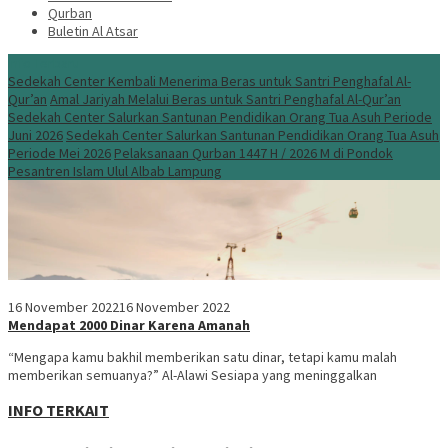
Qurban
Buletin Al Atsar
Info Terbaru
Sedekah Center Kembali Menerima Beras untuk Santri Penghafal Al-
Qur’an
Amal Jariyah Melalui Beras untuk Santri Penghafal Al-Qur’an
Sedekah Center Salurkan Santunan Pendidikan Orang Tua Asuh Periode
Juni 2026
Sedekah Center Salurkan Santunan Pendidikan Orang Tua Asuh
Periode Mei 2026
Pelaksanaan Qurban 1447 H / 2026 M di Pondok
Pesantren Islam Ulul Albab Lampung
16 November 2022
16 November 2022
Mendapat 2000 Dinar Karena Amanah
“Mengapa kamu bakhil memberikan satu dinar, tetapi kamu malah
memberikan semuanya?” Al-Alawi Sesiapa yang meninggalkan
INFO TERKAIT