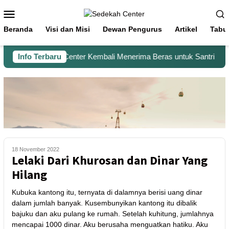
Beranda
Visi dan Misi
Dewan Pengurus
Artikel
Tabu
Info Terbaru
Sedekah Center Kembali Menerima Beras untuk Santri Peng
18 November 2022
Lelaki Dari Khurosan dan Dinar Yang
Hilang
Kubuka kantong itu, ternyata di dalamnya berisi uang dinar
dalam jumlah banyak. Kusembunyikan kantong itu dibalik
bajuku dan aku pulang ke rumah. Setelah kuhitung, jumlahnya
mencapai 1000 dinar. Aku berusaha menguatkan hatiku. Aku