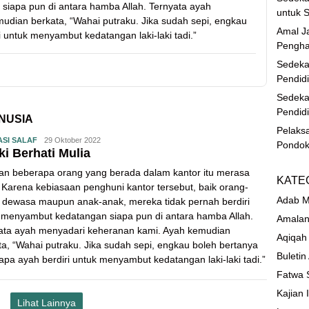
siapa pun di antara hamba Allah. Ternyata ayah
untuk S
dian berkata, “Wahai putraku. Jika sudah sepi, engkau
Amal Ja
 untuk menyambut kedatangan laki-laki tadi.”
Pengha
Sedeka
Pendid
Sedeka
Pendid
NUSIA
Pelaks
ASI SALAF
29 Oktober 2022
Pondok
ki Berhati Mulia
an beberapa orang yang berada dalam kantor itu merasa
KATE
 Karena kebiasaan penghuni kantor tersebut, baik orang-
Adab M
 dewasa maupun anak-anak, mereka tidak pernah berdiri
 menyambut kedatangan siapa pun di antara hamba Allah.
Amalan
ata ayah menyadari keheranan kami. Ayah kemudian
Aqiqah
ta, “Wahai putraku. Jika sudah sepi, engkau boleh bertanya
Buletin
pa ayah berdiri untuk menyambut kedatangan laki-laki tadi.”
Fatwa 
Kajian 
Lihat Lainnya