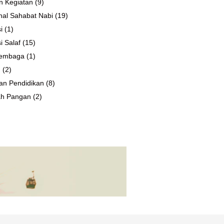
n Kegiatan
(9)
al Sahabat Nabi
(19)
i
(1)
i Salaf
(15)
 Lembaga
(1)
n
(2)
an Pendidikan
(8)
ah Pangan
(2)