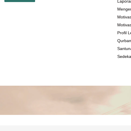
Lapora
Mengen
Motivas
Motivas
Profil
Qurba
Santun
Sedek