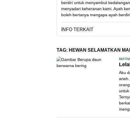
berdiri untuk menyambut kedatangan 
menyadari keheranan kami. Ayah kemu
boleh bertanya mengapa ayah berdiri
INFO TERKAIT
TAG:
HEWAN SELAMATKAN MA
MOTIV
Lela
Aku d
aneh.
orang
untuk
Terny
berka
menga