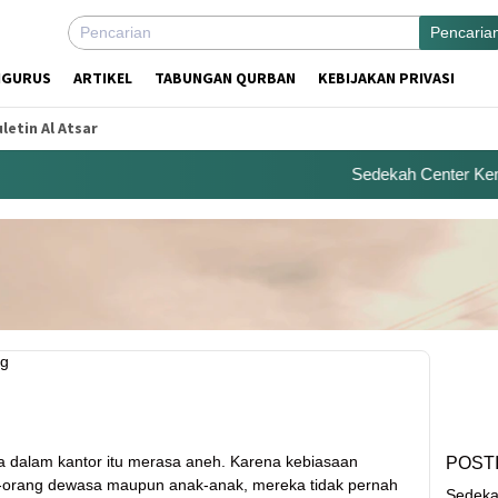
Pencaria
NGURUS
ARTIKEL
TABUNGAN QURBAN
KEBIJAKAN PRIVASI
letin Al Atsar
Sedekah Center Kembal
 dalam kantor itu merasa aneh. Karena kebiasaan
POST
ng-orang dewasa maupun anak-anak, mereka tidak pernah
Sedeka