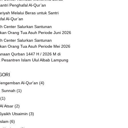
antri Penghafal Al-Qur’an
riyah Melalui Beras untuk Santri
fal Al-Qur’an
h Center Salurkan Santunan
ikan Orang Tua Asuh Periode Juni 2026
h Center Salurkan Santunan
ikan Orang Tua Asuh Periode Mei 2026
anaan Qurban 1447 H / 2026 M di
 Pesantren Islam Ulul Albab Lampung
GORI
engemban Al-Qur'an
(4)
 Sunnah
(1)
(1)
 Al Atsar
(2)
Syaikh Utsaimin
(3)
Islam
(6)