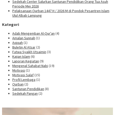
Sedekah Center Salurkan Santunan Pendidikan Orang Tua Asuh
Periode Mei 2026
Pelaksanaan Qurban 1447 H / 2026 M di Pondok Pesantren Islam
Ulul Albab Lampung
Kategori
Adab Mengemban Al-Qur'an
(4)
Amalan Sunnah
(1)
Aqiqah
(1)
Buletin Al Atsar
(2)
Fatwa Syaikh Utsaimin
(3)
Kajian Islam
(6)
Laporan Kegiatan
(9)
Mengenal Sahabat Nabi
(19)
Motivasi
(1)
Motivasi Salaf
(15)
Profil Lembaga
(1)
Qurban
(2)
Santunan Pendidikan
(8)
Sedekah Pangan
(2)