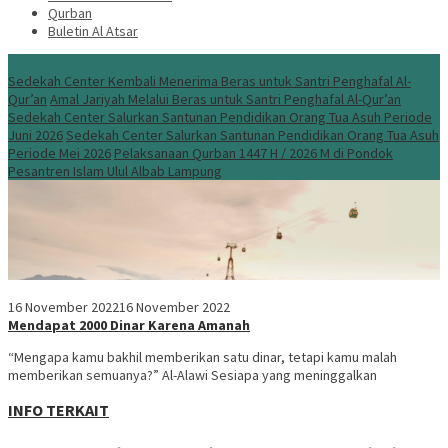
Qurban
Buletin Al Atsar
Info Terbaru
Sedekah Center Kembali Menerima Beras untuk Santri Penghafal Al-
Qur’an
Amal Jariyah Melalui Beras untuk Santri Penghafal Al-Qur’an
Sedekah Center Salurkan Santunan Pendidikan Orang Tua Asuh Periode
Juni 2026
Sedekah Center Salurkan Santunan Pendidikan Orang Tua Asuh
Periode Mei 2026
Pelaksanaan Qurban 1447 H / 2026 M di Pondok
Pesantren Islam Ulul Albab Lampung
16 November 2022
16 November 2022
Mendapat 2000 Dinar Karena Amanah
“Mengapa kamu bakhil memberikan satu dinar, tetapi kamu malah
memberikan semuanya?” Al-Alawi Sesiapa yang meninggalkan
INFO TERKAIT