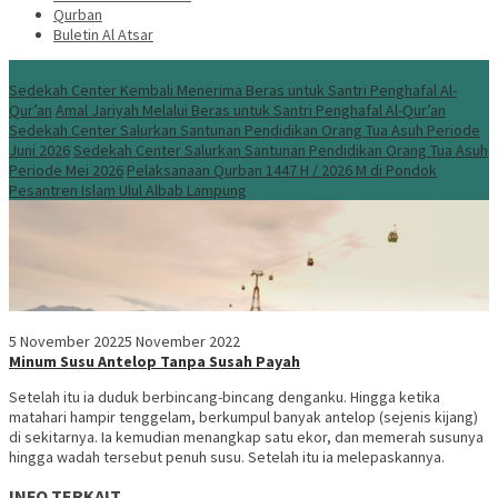
Qurban
Buletin Al Atsar
Info Terbaru
Sedekah Center Kembali Menerima Beras untuk Santri Penghafal Al-
Qur’an
Amal Jariyah Melalui Beras untuk Santri Penghafal Al-Qur’an
Sedekah Center Salurkan Santunan Pendidikan Orang Tua Asuh Periode
Juni 2026
Sedekah Center Salurkan Santunan Pendidikan Orang Tua Asuh
Periode Mei 2026
Pelaksanaan Qurban 1447 H / 2026 M di Pondok
Pesantren Islam Ulul Albab Lampung
5 November 2022
5 November 2022
Minum Susu Antelop Tanpa Susah Payah
Setelah itu ia duduk berbincang-bincang denganku. Hingga ketika
matahari hampir tenggelam, berkumpul banyak antelop (sejenis kijang)
di sekitarnya. Ia kemudian menangkap satu ekor, dan memerah susunya
hingga wadah tersebut penuh susu. Setelah itu ia melepaskannya.
INFO TERKAIT