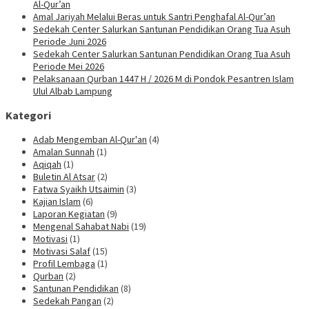
Al-Qur’an
Amal Jariyah Melalui Beras untuk Santri Penghafal Al-Qur’an
Sedekah Center Salurkan Santunan Pendidikan Orang Tua Asuh
Periode Juni 2026
Sedekah Center Salurkan Santunan Pendidikan Orang Tua Asuh
Periode Mei 2026
Pelaksanaan Qurban 1447 H / 2026 M di Pondok Pesantren Islam
Ulul Albab Lampung
Kategori
Adab Mengemban Al-Qur'an
(4)
Amalan Sunnah
(1)
Aqiqah
(1)
Buletin Al Atsar
(2)
Fatwa Syaikh Utsaimin
(3)
Kajian Islam
(6)
Laporan Kegiatan
(9)
Mengenal Sahabat Nabi
(19)
Motivasi
(1)
Motivasi Salaf
(15)
Profil Lembaga
(1)
Qurban
(2)
Santunan Pendidikan
(8)
Sedekah Pangan
(2)