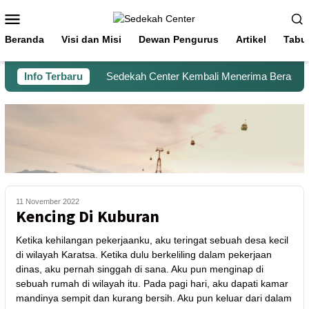
Beranda
Visi dan Misi
Dewan Pengurus
Artikel
Tabu
Info Terbaru
Sedekah Center Kembali Menerima Beras untuk
11 November 2022
Kencing Di Kuburan
Ketika kehilangan pekerjaanku, aku teringat sebuah desa kecil
di wilayah Karatsa. Ketika dulu berkeliling dalam pekerjaan
dinas, aku pernah singgah di sana. Aku pun menginap di
sebuah rumah di wilayah itu. Pada pagi hari, aku dapati kamar
mandinya sempit dan kurang bersih. Aku pun keluar dari dalam