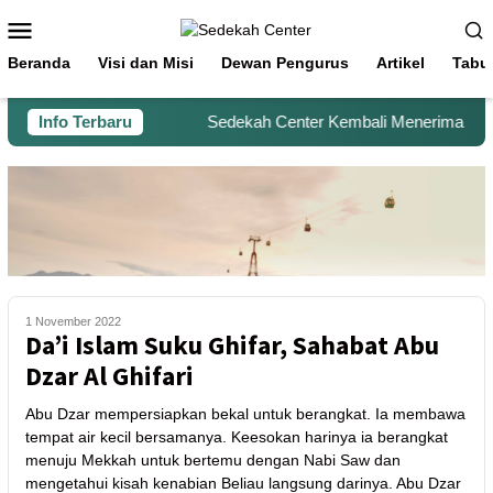
Beranda
Visi dan Misi
Dewan Pengurus
Artikel
Tabu
Info Terbaru
Sedekah Center Kembali Menerima Beras 
1 November 2022
Da’i Islam Suku Ghifar, Sahabat Abu
Dzar Al Ghifari
Abu Dzar mempersiapkan bekal untuk berangkat. Ia membawa
tempat air kecil bersamanya. Keesokan harinya ia berangkat
menuju Mekkah untuk bertemu dengan Nabi Saw dan
mengetahui kisah kenabian Beliau langsung darinya. Abu Dzar