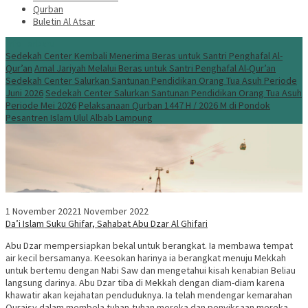
Qurban
Buletin Al Atsar
Info Terbaru
Sedekah Center Kembali Menerima Beras untuk Santri Penghafal Al-
Qur’an
Amal Jariyah Melalui Beras untuk Santri Penghafal Al-Qur’an
Sedekah Center Salurkan Santunan Pendidikan Orang Tua Asuh Periode
Juni 2026
Sedekah Center Salurkan Santunan Pendidikan Orang Tua Asuh
Periode Mei 2026
Pelaksanaan Qurban 1447 H / 2026 M di Pondok
Pesantren Islam Ulul Albab Lampung
1 November 2022
1 November 2022
Da’i Islam Suku Ghifar, Sahabat Abu Dzar Al Ghifari
Abu Dzar mempersiapkan bekal untuk berangkat. Ia membawa tempat
air kecil bersamanya. Keesokan harinya ia berangkat menuju Mekkah
untuk bertemu dengan Nabi Saw dan mengetahui kisah kenabian Beliau
langsung darinya. Abu Dzar tiba di Mekkah dengan diam-diam karena
khawatir akan kejahatan penduduknya. Ia telah mendengar kemarahan
Quraisy dalam membela tuhan-tuhan mereka dan penyiksaan mereka