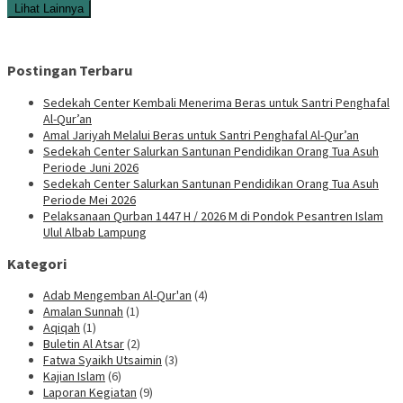
Lihat Lainnya
Postingan Terbaru
Sedekah Center Kembali Menerima Beras untuk Santri Penghafal
Al-Qur’an
Amal Jariyah Melalui Beras untuk Santri Penghafal Al-Qur’an
Sedekah Center Salurkan Santunan Pendidikan Orang Tua Asuh
Periode Juni 2026
Sedekah Center Salurkan Santunan Pendidikan Orang Tua Asuh
Periode Mei 2026
Pelaksanaan Qurban 1447 H / 2026 M di Pondok Pesantren Islam
Ulul Albab Lampung
Kategori
Adab Mengemban Al-Qur'an
(4)
Amalan Sunnah
(1)
Aqiqah
(1)
Buletin Al Atsar
(2)
Fatwa Syaikh Utsaimin
(3)
Kajian Islam
(6)
Laporan Kegiatan
(9)