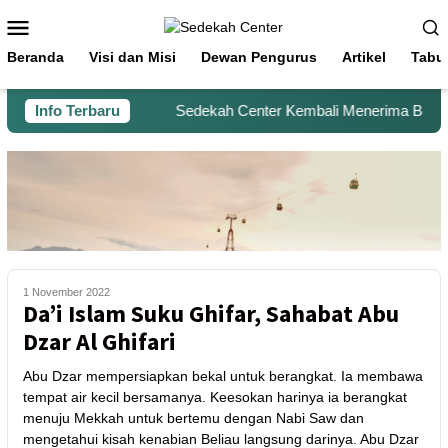
Beranda
Visi dan Misi
Dewan Pengurus
Artikel
Tabu
Info Terbaru
Sedekah Center Kembali Menerima Beras un
1 November 2022
Da’i Islam Suku Ghifar, Sahabat Abu
Dzar Al Ghifari
Abu Dzar mempersiapkan bekal untuk berangkat. Ia membawa
tempat air kecil bersamanya. Keesokan harinya ia berangkat
menuju Mekkah untuk bertemu dengan Nabi Saw dan
mengetahui kisah kenabian Beliau langsung darinya. Abu Dzar