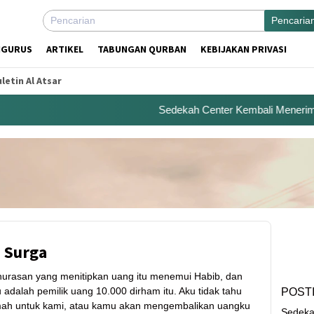
Pencaria
NGURUS
ARTIKEL
TABUNGAN QURBAN
KEBIJAKAN PRIVASI
letin Al Atsar
Sedekah Center Kembali Menerima Be
 Surga
Khurasan yang menitipkan uang itu menemui Habib, dan
dalah pemilik uang 10.000 dirham itu. Aku tidak tahu
POST
ah untuk kami, atau kamu akan mengembalikan uangku
Sedeka