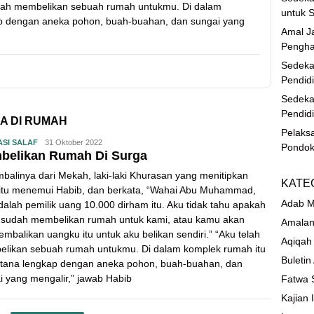
 telah membelikan sebuah rumah untukmu. Di dalam
untuk S
ap dengan aneka pohon, buah-buahan, dan sungai yang
Amal Ja
Pengha
Sedeka
Pendid
Sedeka
Pendid
A DI RUMAH
Pelaks
ASI SALAF
31 Oktober 2022
Pondok
belikan Rumah Di Surga
balinya dari Mekah, laki-laki Khurasan yang menitipkan
KATE
itu menemui Habib, dan berkata, “Wahai Abu Muhammad,
Adab M
dalah pemilik uang 10.000 dirham itu. Aku tidak tahu apakah
sudah membelikan rumah untuk kami, atau kamu akan
Amalan
mbalikan uangku itu untuk aku belikan sendiri.” “Aku telah
Aqiqah
likan sebuah rumah untukmu. Di dalam komplek rumah itu
Buletin
stana lengkap dengan aneka pohon, buah-buahan, dan
i yang mengalir,” jawab Habib
Fatwa 
Kajian 