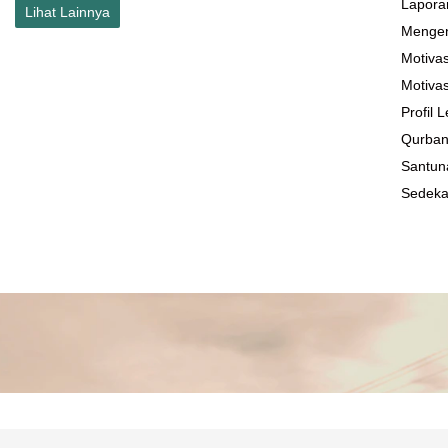
Lapora
Lihat Lainnya
Mengen
Motivas
Motivas
Profil
Qurba
Santun
Sedek