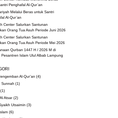
antri Penghafal Al-Qur’an
riyah Melalui Beras untuk Santri
fal Al-Qur’an
h Center Salurkan Santunan
ikan Orang Tua Asuh Periode Juni 2026
h Center Salurkan Santunan
ikan Orang Tua Asuh Periode Mei 2026
anaan Qurban 1447 H / 2026 M di
 Pesantren Islam Ulul Albab Lampung
GORI
engemban Al-Qur'an
(4)
 Sunnah
(1)
(1)
 Al Atsar
(2)
Syaikh Utsaimin
(3)
Islam
(6)