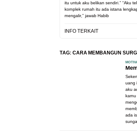
itu untuk aku belikan sendiri.” “Aku
komplek rumah itu ada istana lengk
mengalir,” jawab Habib
INFO TERKAIT
TAG:
CARA MEMBANGUN SURG
MOTIV
Mem
Sekem
uang 
aku a
kamu 
menge
membe
ada i
sunga