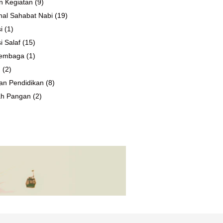
n Kegiatan
(9)
al Sahabat Nabi
(19)
i
(1)
i Salaf
(15)
 Lembaga
(1)
n
(2)
an Pendidikan
(8)
ah Pangan
(2)