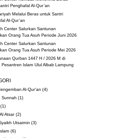
antri Penghafal Al-Qur’an
riyah Melalui Beras untuk Santri
fal Al-Qur’an
h Center Salurkan Santunan
ikan Orang Tua Asuh Periode Juni 2026
h Center Salurkan Santunan
ikan Orang Tua Asuh Periode Mei 2026
anaan Qurban 1447 H / 2026 M di
 Pesantren Islam Ulul Albab Lampung
GORI
engemban Al-Qur'an
(4)
 Sunnah
(1)
(1)
 Al Atsar
(2)
Syaikh Utsaimin
(3)
Islam
(6)