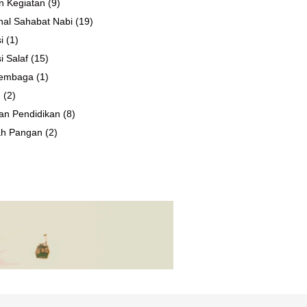
n Kegiatan
(9)
al Sahabat Nabi
(19)
i
(1)
i Salaf
(15)
 Lembaga
(1)
n
(2)
an Pendidikan
(8)
ah Pangan
(2)