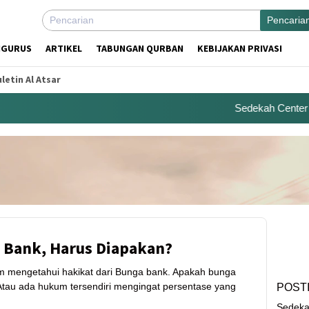
Pencaria
NGURUS
ARTIKEL
TABUNGAN QURBAN
KEBIJAKAN PRIVASI
letin Al Atsar
Sedekah Center Kem
a Bank, Harus Diapakan?
m mengetahui hakikat dari Bunga bank. Apakah bunga
Atau ada hukum tersendiri mengingat persentase yang
POST
Sedeka