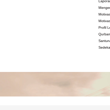
Lapora
Mengen
Motivas
Motivas
Profil
Qurba
Santun
Sedek