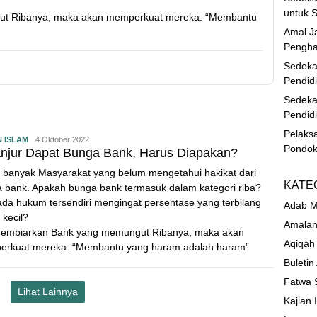
untuk S
ut Ribanya, maka akan memperkuat mereka. “Membantu
Amal Ja
Pengha
Sedeka
Pendid
Sedeka
Pendid
Pelaks
N ISLAM
4 Oktober 2022
Pondok
anjur Dapat Bunga Bank, Harus Diapakan?
 banyak Masyarakat yang belum mengetahui hakikat dari
KATE
 bank. Apakah bunga bank termasuk dalam kategori riba?
ada hukum tersendiri mengingat persentase yang terbilang
Adab M
 kecil?
Amalan
membiarkan Bank yang memungut Ribanya, maka akan
Aqiqah
rkuat mereka. “Membantu yang haram adalah haram”
Buletin
Fatwa 
Lihat Lainnya
Kajian 