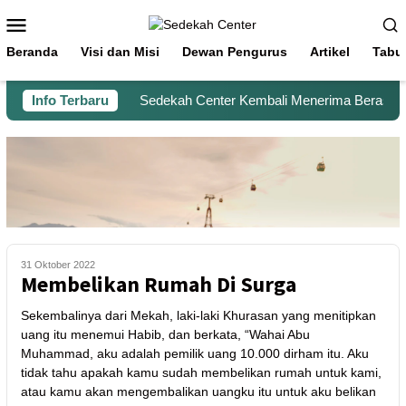
Beranda
Visi dan Misi
Dewan Pengurus
Artikel
Tabu
Info Terbaru
Sedekah Center Kembali Menerima Beras untu
31 Oktober 2022
Membelikan Rumah Di Surga
Sekembalinya dari Mekah, laki-laki Khurasan yang menitipkan
uang itu menemui Habib, dan berkata, “Wahai Abu
Muhammad, aku adalah pemilik uang 10.000 dirham itu. Aku
tidak tahu apakah kamu sudah membelikan rumah untuk kami,
atau kamu akan mengembalikan uangku itu untuk aku belikan