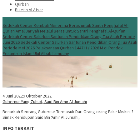
Qurban
Buletin Al Atsar
Info Terbaru
Sedekah Center Kembali Menerima Beras untuk Santri Penghafal Al-
Qur’an
Amal Jariyah Melalui Beras untuk Santri Penghafal Al-Qur’an
Sedekah Center Salurkan Santunan Pendidikan Orang Tua Asuh Periode
Juni 2026
Sedekah Center Salurkan Santunan Pendidikan Orang Tua Asuh
Periode Mei 2026
Pelaksanaan Qurban 1447 H / 2026 M di Pondok
Pesantren Islam Ulul Albab Lampung
4 Juni 2022
9 Oktober 2022
Gubernur Yang Zuhud, Said Bin Amir Al Jumahi
Benarkah Seorang Gubernur Termasuk Dari Orang-orang Fakir Miskin..?
Simak Kehidupan Said Bin ‘Amir Al Jumahi,
INFO TERKAIT