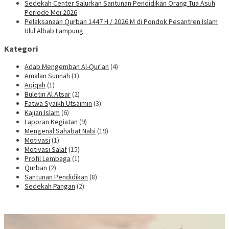
Sedekah Center Salurkan Santunan Pendidikan Orang Tua Asuh
Periode Mei 2026
Pelaksanaan Qurban 1447 H / 2026 M di Pondok Pesantren Islam
Ulul Albab Lampung
Kategori
Adab Mengemban Al-Qur'an
(4)
Amalan Sunnah
(1)
Aqiqah
(1)
Buletin Al Atsar
(2)
Fatwa Syaikh Utsaimin
(3)
Kajian Islam
(6)
Laporan Kegiatan
(9)
Mengenal Sahabat Nabi
(19)
Motivasi
(1)
Motivasi Salaf
(15)
Profil Lembaga
(1)
Qurban
(2)
Santunan Pendidikan
(8)
Sedekah Pangan
(2)