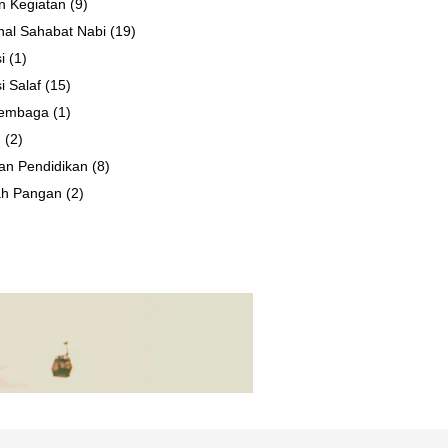
n Kegiatan
(9)
al Sahabat Nabi
(19)
i
(1)
i Salaf
(15)
 Lembaga
(1)
n
(2)
an Pendidikan
(8)
ah Pangan
(2)