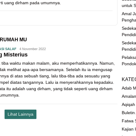
erti uang dirham pada umumnya.
untuk S
Amal Ja
Pengha
Sedeka
Pendid
 RUMAH MU
Sedeka
Pendid
ASI SALAF
4 November 2022
 Misterius
Pelaks
a tiba waktu makan malam, aku memperhatikannya. Namun,
Pondok
idak melihat apa-apa bersamanya. Setelah itu ia mengusap
nnya di atas sebuah tiang, lalu tiba-tiba ada sesuatu yang
KATE
pel diatas tangannya. Lalu ia menyerahkannya kepadaku.
Adab M
ata itu adalah uang dirham, yang tidak seperti uang dirham
 umumnya.
Amalan
Aqiqah
Buletin
Lihat Lainnya
Fatwa 
Kajian 