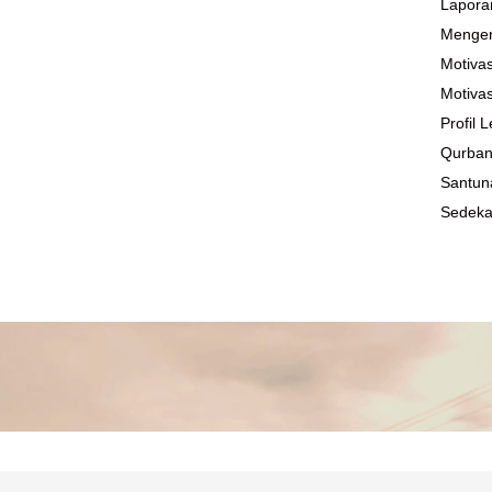
Lapora
Mengen
Motivas
Motivas
Profil
Qurba
Santun
Sedek