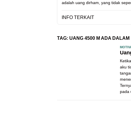
adalah uang dirham, yang tidak sep
INFO TERKAIT
TAG:
UANG 4500 M ADA DALAM
MOTIV
Uang
Ketik
aku t
tanga
menem
Terny
pada