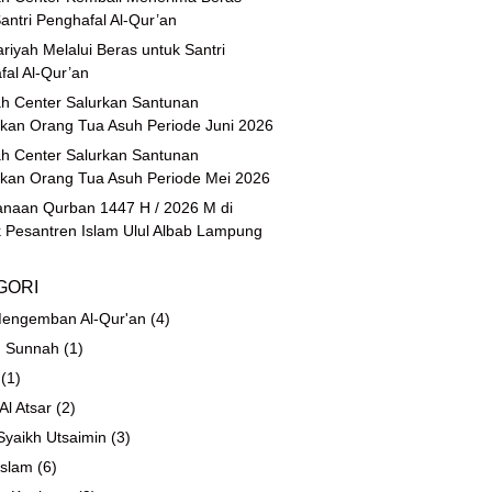
antri Penghafal Al-Qur’an
riyah Melalui Beras untuk Santri
fal Al-Qur’an
h Center Salurkan Santunan
ikan Orang Tua Asuh Periode Juni 2026
h Center Salurkan Santunan
ikan Orang Tua Asuh Periode Mei 2026
anaan Qurban 1447 H / 2026 M di
 Pesantren Islam Ulul Albab Lampung
GORI
engemban Al-Qur'an
(4)
 Sunnah
(1)
(1)
 Al Atsar
(2)
Syaikh Utsaimin
(3)
Islam
(6)