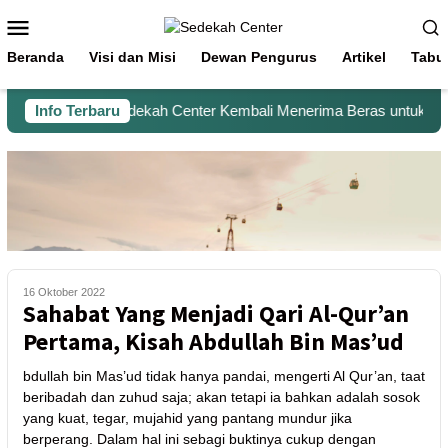
Beranda
Visi dan Misi
Dewan Pengurus
Artikel
Tabu
Info Terbaru
Sedekah Center Kembali Menerima Beras untuk Santr
16 Oktober 2022
Sahabat Yang Menjadi Qari Al-Qur’an
Pertama, Kisah Abdullah Bin Mas’ud
bdullah bin Mas’ud tidak hanya pandai, mengerti Al Qur’an, taat
beribadah dan zuhud saja; akan tetapi ia bahkan adalah sosok
yang kuat, tegar, mujahid yang pantang mundur jika
berperang. Dalam hal ini sebagi buktinya cukup dengan