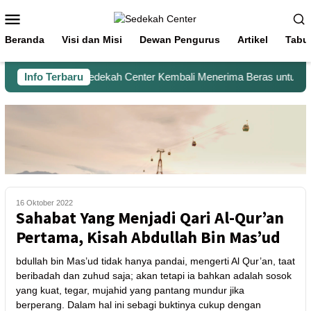
Beranda
Visi dan Misi
Dewan Pengurus
Artikel
Tabu
Info Terbaru
Sedekah Center Kembali Menerima Beras untuk Sant
16 Oktober 2022
Sahabat Yang Menjadi Qari Al-Qur’an
Pertama, Kisah Abdullah Bin Mas’ud
bdullah bin Mas’ud tidak hanya pandai, mengerti Al Qur’an, taat
beribadah dan zuhud saja; akan tetapi ia bahkan adalah sosok
yang kuat, tegar, mujahid yang pantang mundur jika
berperang. Dalam hal ini sebagi buktinya cukup dengan