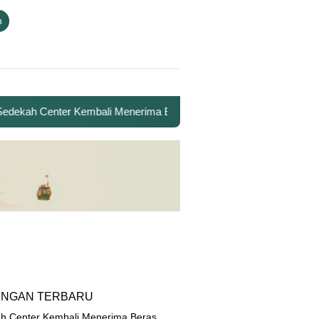
n
ekah Center Kembali Menerima Beras untuk Santri Penghafal Al-Qur
INGAN TERBARU
h Center Kembali Menerima Beras