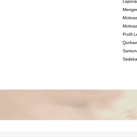
Lapora
Mengen
Motivas
Motivas
Profil
Qurba
Santun
Sedek