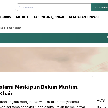
Pencaria
NGURUS
ARTIKEL
TABUNGAN QURBAN
KEBIJAKAN PRIVASI
letin Al Atsar
Sed
Islami Meskipun Belum Muslim.
 Khair
POST
pakah engkau mengira bahwa aku akan menyiksamu
akan bersama bapakku?, dan engkau telah membuatnya
Sedeka