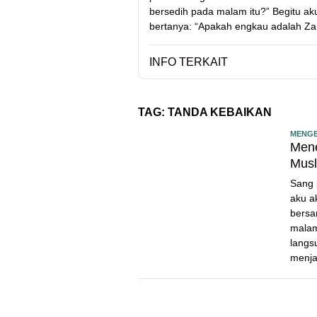
bersedih pada malam itu?” Begitu 
bertanya: “Apakah engkau adalah Zaid
INFO TERKAIT
TAG:
TANDA KEBAIKAN
MENGE
Mene
Musl
Sang 
aku a
bersa
malam
langs
menja