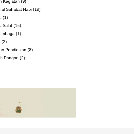
n Kegiatan
(9)
al Sahabat Nabi
(19)
i
(1)
i Salaf
(15)
 Lembaga
(1)
n
(2)
an Pendidikan
(8)
ah Pangan
(2)