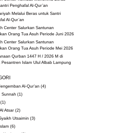
antri Penghafal Al-Qur’an
riyah Melalui Beras untuk Santri
fal Al-Qur’an
h Center Salurkan Santunan
ikan Orang Tua Asuh Periode Juni 2026
h Center Salurkan Santunan
ikan Orang Tua Asuh Periode Mei 2026
anaan Qurban 1447 H / 2026 M di
 Pesantren Islam Ulul Albab Lampung
GORI
engemban Al-Qur'an
(4)
 Sunnah
(1)
(1)
 Al Atsar
(2)
Syaikh Utsaimin
(3)
Islam
(6)