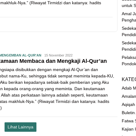
 makhluk-Nya.” (Riwayat Tirmidzi dan katanya: hadits
untuk S
Amal Ja
Pengha
Sedeka
Pendid
Sedeka
Pendid
MENGEMBAN AL-QUR'AN
15 November 2022
Pelaks
tamaan Membaca dan Mengkaji Al-Qur’an
Pondok
ngsiapa disibukkan dengan mengkaji Al-Qur’an dan
but nama-Ku, sehingga tidak sempat meminta kepada-KU,
KATE
Aku berikan kepadanya sebiak-baik pemberian yang Aku
Adab M
an kepada orang-orang yang meminta. Dan keutamaan
 Allah atas perkataan lainnya adalah seperti, keutamaan
Amalan
 atas makhluk-Nya.” (Riwayat Tirmidzi dan katanya: hadits
Aqiqah
)
Buletin
Fatwa 
Lihat Lainnya
Kajian 