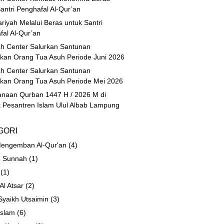
antri Penghafal Al-Qur’an
riyah Melalui Beras untuk Santri
fal Al-Qur’an
h Center Salurkan Santunan
ikan Orang Tua Asuh Periode Juni 2026
h Center Salurkan Santunan
ikan Orang Tua Asuh Periode Mei 2026
anaan Qurban 1447 H / 2026 M di
 Pesantren Islam Ulul Albab Lampung
GORI
engemban Al-Qur'an
(4)
 Sunnah
(1)
(1)
 Al Atsar
(2)
Syaikh Utsaimin
(3)
Islam
(6)