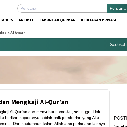
Pencaria
NGURUS
ARTIKEL
TABUNGAN QURBAN
KEBIJAKAN PRIVASI
letin Al Atsar
Sedekah Cen
an Mengkaji Al-Qur’an
gkaji Al-Qur’an dan menyebut nama-Ku, sehingga tidak
u berikan kepadanya sebiak-baik pemberian yang Aku
POST
minta. Dan keutamaan kalam Allah atas perkataan lainnya
Sedeka