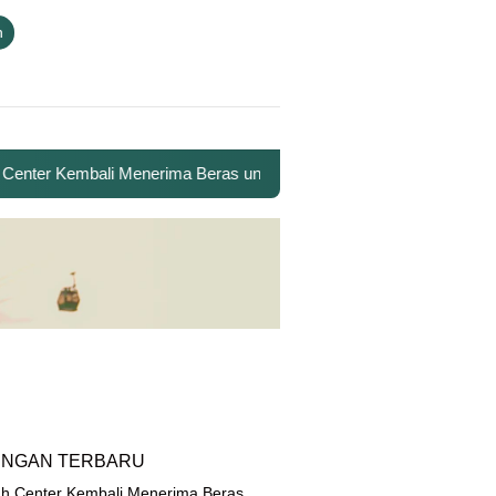
n
ter Kembali Menerima Beras untuk Santri Penghafal Al-Qur’an
INGAN TERBARU
h Center Kembali Menerima Beras