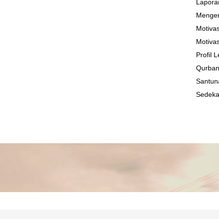
Lapora
Mengen
Motivas
Motivas
Profil
Qurba
Santun
Sedek