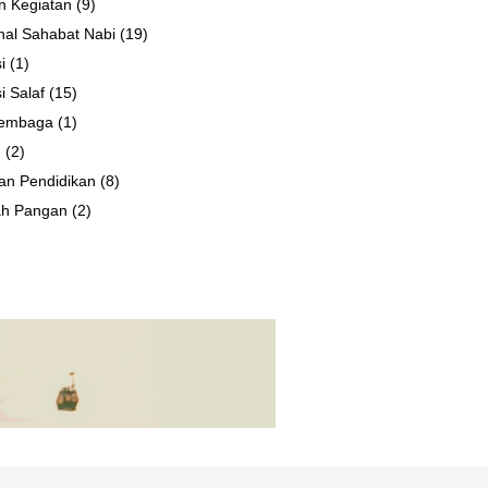
n Kegiatan
(9)
al Sahabat Nabi
(19)
i
(1)
i Salaf
(15)
 Lembaga
(1)
n
(2)
an Pendidikan
(8)
ah Pangan
(2)