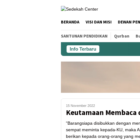
BERANDA
VISI DAN MISI
DEWAN PE
SANTUNAN PENDIDIKAN
Qurban
Bu
Info Terbaru
15 November 2022
Keutamaan Membaca d
“Barangsiapa disibukkan dengan men
sempat meminta kepada-KU, maka Ak
berikan kepada orang-orang yang me