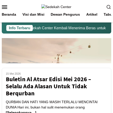
Beranda
Visi dan Misi
Dewan Pengurus
Artikel
Tabu
Info Terbaru
Sedekah Center Kembali Menerima Beras untuk Santri
15 Mei 2026
Buletin Al Atsar Edisi Mei 2026 –
Selalu Ada Alasan Untuk Tidak
Berqurban
QURBAN DAN HATI YANG MASIH TERLALU MENCINTAI
DUNIA Hari ini, bukan hal sulit menemukan orang
[Selengkapnya…]