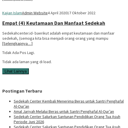
Kajian Islam
Admin Website
4 April 2020
17 Oktober 2022
Empat (4) Keutamaan Dan Manfaat Sedekah
Sedekahcenter.id- baerikut adalah empat keutamaan dan manfaar
sedekah, (semoga kita bisa menjadi orang-orang yang mampu
[Selengkapnya…]
Tidak Ada Pos Lagi.
Tidak ada laman yang di load.
Lihat Lainnya
Postingan Terbaru
Sedekah Center Kembali Menerima Beras untuk Santri Penghafal
Al-Qur’an
Amal Jariyah Melalui Beras untuk Santri Penghafal Al-Qur’an
Sedekah Center Salurkan Santunan Pendidikan Orang Tua Asuh
Periode Juni 2026
Sedekah Center Salurkan Santunan Pendidikan Orang Tua Asuh