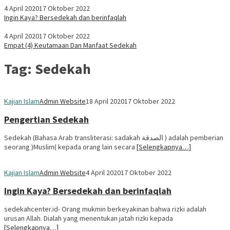
4 April 2020
17 Oktober 2022
Ingin Kaya? Bersedekah dan berinfaqlah
4 April 2020
17 Oktober 2022
Empat (4) Keutamaan Dan Manfaat Sedekah
Tag:
Sedekah
Kajian Islam
Admin Website
18 April 2020
17 Oktober 2022
Pengertian Sedekah
Sedekah (Bahasa Arab transliterasi: sadakah الصدقة ) adalah pemberian
seorang )Muslim( kepada orang lain secara
[Selengkapnya…]
Kajian Islam
Admin Website
4 April 2020
17 Oktober 2022
Ingin Kaya? Bersedekah dan berinfaqlah
sedekahcenter.id- Orang mukmin berkeyakinan bahwa rizki adalah
urusan Allah. Dialah yang menentukan jatah rizki kepada
[Selengkapnya…]