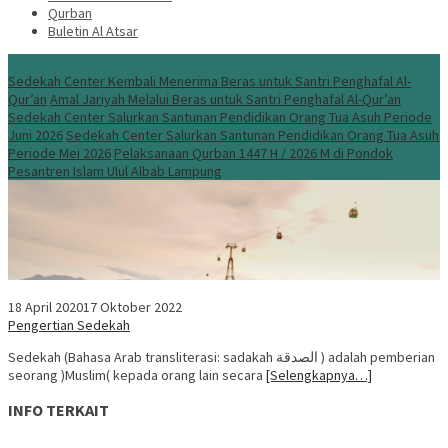
Qurban
Buletin Al Atsar
Info Terbaru
Sedekah Center Kembali Menerima Beras untuk Santri Penghafal Al-
Qur’an
Amal Jariyah Melalui Beras untuk Santri Penghafal Al-Qur’an
Sedekah Center Salurkan Santunan Pendidikan Orang Tua Asuh Periode
Juni 2026
Sedekah Center Salurkan Santunan Pendidikan Orang Tua Asuh
Periode Mei 2026
Pelaksanaan Qurban 1447 H / 2026 M di Pondok
Pesantren Islam Ulul Albab Lampung
18 April 2020
17 Oktober 2022
Pengertian Sedekah
Sedekah (Bahasa Arab transliterasi: sadakah الصدقة ) adalah pemberian
seorang )Muslim( kepada orang lain secara
[Selengkapnya…]
INFO TERKAIT