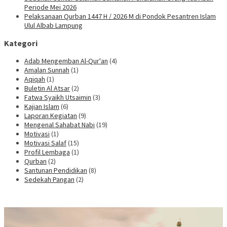
Periode Mei 2026
Pelaksanaan Qurban 1447 H / 2026 M di Pondok Pesantren Islam
Ulul Albab Lampung
Kategori
Adab Mengemban Al-Qur'an
(4)
Amalan Sunnah
(1)
Aqiqah
(1)
Buletin Al Atsar
(2)
Fatwa Syaikh Utsaimin
(3)
Kajian Islam
(6)
Laporan Kegiatan
(9)
Mengenal Sahabat Nabi
(19)
Motivasi
(1)
Motivasi Salaf
(15)
Profil Lembaga
(1)
Qurban
(2)
Santunan Pendidikan
(8)
Sedekah Pangan
(2)