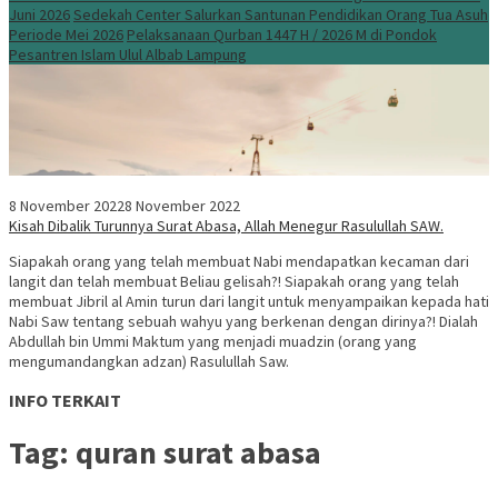
Juni 2026
Sedekah Center Salurkan Santunan Pendidikan Orang Tua Asuh
Periode Mei 2026
Pelaksanaan Qurban 1447 H / 2026 M di Pondok
Pesantren Islam Ulul Albab Lampung
8 November 2022
8 November 2022
Kisah Dibalik Turunnya Surat Abasa, Allah Menegur Rasulullah SAW.
Siapakah orang yang telah membuat Nabi mendapatkan kecaman dari
langit dan telah membuat Beliau gelisah?! Siapakah orang yang telah
membuat Jibril al Amin turun dari langit untuk menyampaikan kepada hati
Nabi Saw tentang sebuah wahyu yang berkenan dengan dirinya?! Dialah
Abdullah bin Ummi Maktum yang menjadi muadzin (orang yang
mengumandangkan adzan) Rasulullah Saw.
INFO TERKAIT
Tag:
quran surat abasa