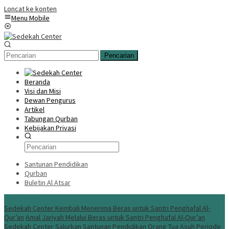
Loncat ke konten
Menu Mobile
Pencarian
Beranda
Visi dan Misi
Dewan Pengurus
Artikel
Tabungan Qurban
Kebijakan Privasi
Santunan Pendidikan
Qurban
Buletin Al Atsar
Info Terbaru
Sedekah Center Kembali Menerima Beras untuk Santri Penghafal Al-
Qur’an
Amal Jariyah Melalui Beras untuk Santri Penghafal Al-Qur’an
Sedekah Center Salurkan Santunan Pendidikan Orang Tua Asuh Periode