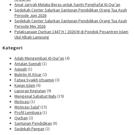
Amal Jariyah Melalui Beras untuk Santri Penghafal Al-Qur’an
Sedekah Center Salurkan Santunan Pendidikan Orang Tua Asuh
Periode Juni 2026
Sedekah Center Salurkan Santunan Pendidikan Orang Tua Asuh
Periode Mei 2026
Pelaksanaan Qurban 1447 H / 2026 M di Pondok Pesantren Islam
Ulul Albab Lampung
Kategori
Adab Mengemban Al-Qur'an
(4)
Amalan Sunnah
(1)
Aqiqah
(1)
Buletin Al Atsar
(2)
Fatwa Syaikh Utsaimin
(3)
Kajian Islam
(6)
Laporan Kegiatan
(9)
Mengenal Sahabat Nabi
(19)
Motivasi
(1)
Motivasi Salaf
(15)
Profil Lembaga
(1)
Qurban
(2)
Santunan Pendidikan
(8)
Sedekah Pangan
(2)