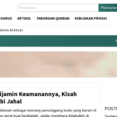
Pencaria
NGURUS
ARTIKEL
TABUNGAN QURBAN
KEBIJAKAN PRIVASI
letin Al Atsar
Sed
Dijamin Keamanannya, Kisah
bi Jahal
POST
dakwah sebagai seorang penunggang kuda yang berani di
g amat kuat beribadah, selalu membaca Kitabullah di
Sedeka