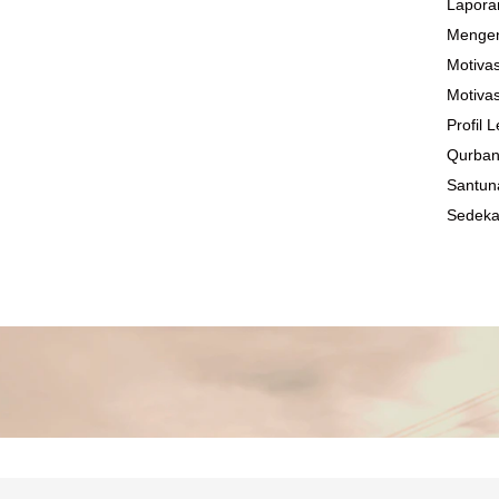
Lapora
Mengen
Motivas
Motivas
Profil
Qurba
Santun
Sedek