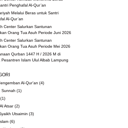
antri Penghafal Al-Qur’an
riyah Melalui Beras untuk Santri
fal Al-Qur’an
h Center Salurkan Santunan
ikan Orang Tua Asuh Periode Juni 2026
h Center Salurkan Santunan
ikan Orang Tua Asuh Periode Mei 2026
anaan Qurban 1447 H / 2026 M di
 Pesantren Islam Ulul Albab Lampung
GORI
engemban Al-Qur'an
(4)
 Sunnah
(1)
(1)
 Al Atsar
(2)
Syaikh Utsaimin
(3)
Islam
(6)