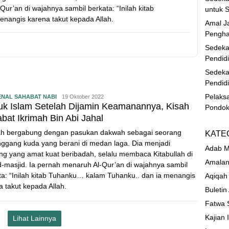
ur’an di wajahnya sambil berkata: “Inilah kitab
untuk S
nangis karena takut kepada Allah.
Amal Ja
Pengha
Sedeka
Pendid
Sedeka
Pendid
Pelaks
NAL SAHABAT NABI
19 Oktober 2022
k Islam Setelah Dijamin Keamanannya, Kisah
Pondok
bat Ikrimah Bin Abi Jahal
ah bergabung dengan pasukan dakwah sebagai seorang
KATE
ggang kuda yang berani di medan laga. Dia menjadi
Adab M
ng yang amat kuat beribadah, selalu membaca Kitabullah di
Amalan
d-masjid. Ia pernah menaruh Al-Qur’an di wajahnya sambil
ta: “Inilah kitab Tuhanku… kalam Tuhanku.. dan ia menangis
Aqiqah
a takut kepada Allah.
Buletin
Fatwa 
Kajian 
Lihat Lainnya