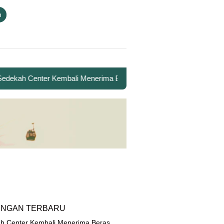
n
ekah Center Kembali Menerima Beras untuk Santri Penghafal Al-Qur
INGAN TERBARU
h Center Kembali Menerima Beras