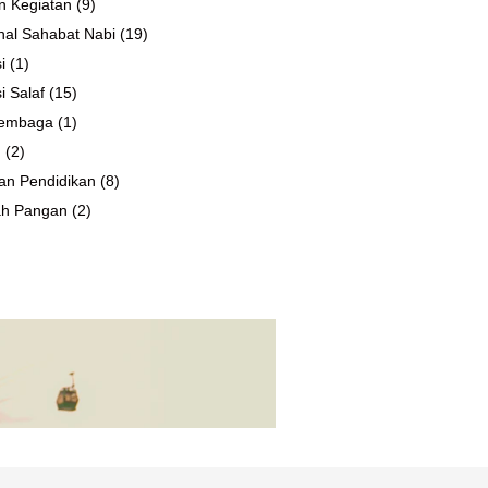
n Kegiatan
(9)
al Sahabat Nabi
(19)
i
(1)
i Salaf
(15)
 Lembaga
(1)
n
(2)
an Pendidikan
(8)
ah Pangan
(2)