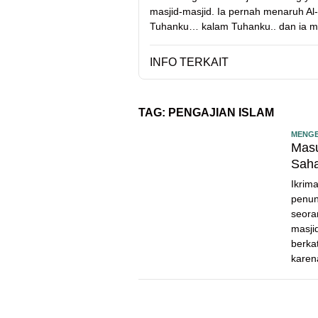
masjid-masjid. Ia pernah menaruh Al-Q
Tuhanku… kalam Tuhanku.. dan ia me
INFO TERKAIT
TAG:
PENGAJIAN ISLAM
MENGE
Masu
Saha
Ikrim
penun
seora
masji
berka
karen