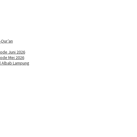
-Qur’an
ode Juni 2026
iode Mei 2026
ul Albab Lampung