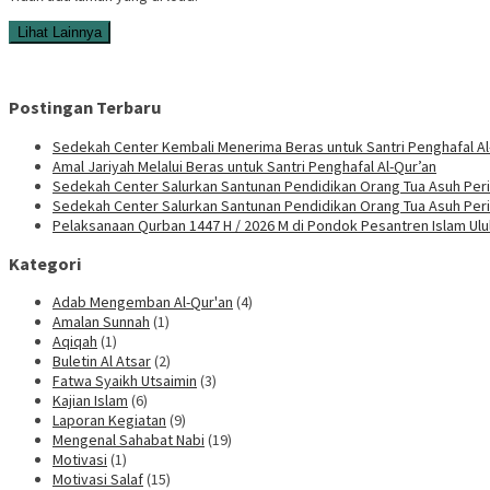
Lihat Lainnya
Postingan Terbaru
Sedekah Center Kembali Menerima Beras untuk Santri Penghafal Al
Amal Jariyah Melalui Beras untuk Santri Penghafal Al-Qur’an
Sedekah Center Salurkan Santunan Pendidikan Orang Tua Asuh Peri
Sedekah Center Salurkan Santunan Pendidikan Orang Tua Asuh Per
Pelaksanaan Qurban 1447 H / 2026 M di Pondok Pesantren Islam Ul
Kategori
Adab Mengemban Al-Qur'an
(4)
Amalan Sunnah
(1)
Aqiqah
(1)
Buletin Al Atsar
(2)
Fatwa Syaikh Utsaimin
(3)
Kajian Islam
(6)
Laporan Kegiatan
(9)
Mengenal Sahabat Nabi
(19)
Motivasi
(1)
Motivasi Salaf
(15)