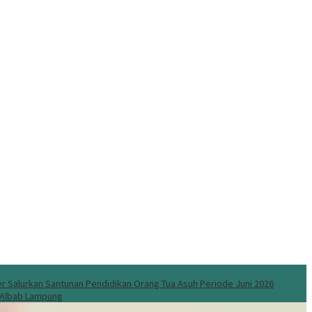
 Salurkan Santunan Pendidikan Orang Tua Asuh Periode Juni 2026
l Albab Lampung