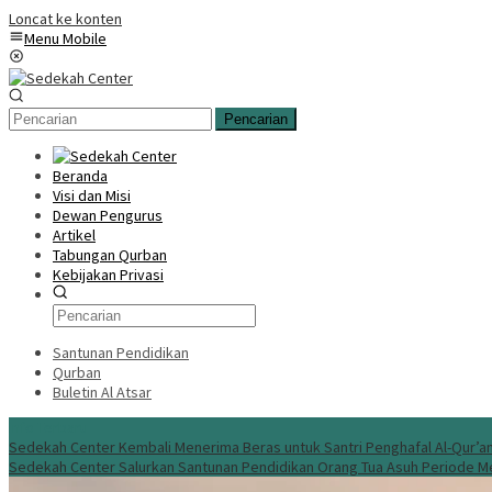
Loncat ke konten
Menu Mobile
Pencarian
Beranda
Visi dan Misi
Dewan Pengurus
Artikel
Tabungan Qurban
Kebijakan Privasi
Santunan Pendidikan
Qurban
Buletin Al Atsar
Info Terbaru
Sedekah Center Kembali Menerima Beras untuk Santri Penghafal Al-Qur’a
Sedekah Center Salurkan Santunan Pendidikan Orang Tua Asuh Periode M