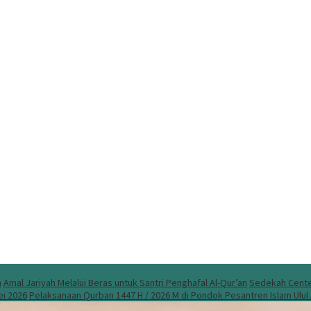
n
Amal Jariyah Melalui Beras untuk Santri Penghafal Al-Qur’an
Sedekah Center
ei 2026
Pelaksanaan Qurban 1447 H / 2026 M di Pondok Pesantren Islam Ulu