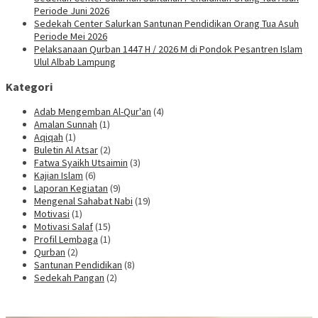
Periode Juni 2026
Sedekah Center Salurkan Santunan Pendidikan Orang Tua Asuh
Periode Mei 2026
Pelaksanaan Qurban 1447 H / 2026 M di Pondok Pesantren Islam
Ulul Albab Lampung
Kategori
Adab Mengemban Al-Qur'an
(4)
Amalan Sunnah
(1)
Aqiqah
(1)
Buletin Al Atsar
(2)
Fatwa Syaikh Utsaimin
(3)
Kajian Islam
(6)
Laporan Kegiatan
(9)
Mengenal Sahabat Nabi
(19)
Motivasi
(1)
Motivasi Salaf
(15)
Profil Lembaga
(1)
Qurban
(2)
Santunan Pendidikan
(8)
Sedekah Pangan
(2)