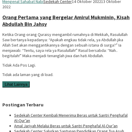
Mengenal Sahabat Nabi
Sedekah Center
14 Oktober 2022
13 Oktober
2022
Orang Pertama yang Bergelar Amirul Mukminin, Kisah
Abdullah Bin Jahsy
Ketika Orang-orang Quraisy mengambil rumahnya di Mekkah, Rasulullah
Saw bertanya kepadanya: “Apakah engkau tidak rela, ya Abdullah jika
Allah Swt akan menggantikannya dengan sebuah istana di surga?” Ia
menjawab: “Tentu, saya rela ya Rasulullah!” Rasul bersabda: “Nah..
begitulah!” Maka menjadi tenanglah jiwa dan hati Abdullah.
Tidak Ada Pos Lagi.
Tidak ada laman yang di load.
Lihat Lainnya
Postingan Terbaru
Sedekah Center Kembali Menerima Beras untuk Santri Penghafal
Al-Qur’an
Amal Jariyah Melalui Beras untuk Santri Penghafal Al-Qur’an
Sedekah Center Salurkan Santunan Pendidikan Orang Tua Asuh