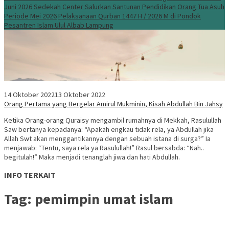
Juni 2026
Sedekah Center Salurkan Santunan Pendidikan Orang Tua Asuh
Periode Mei 2026
Pelaksanaan Qurban 1447 H / 2026 M di Pondok
Pesantren Islam Ulul Albab Lampung
14 Oktober 2022
13 Oktober 2022
Orang Pertama yang Bergelar Amirul Mukminin, Kisah Abdullah Bin Jahsy
Ketika Orang-orang Quraisy mengambil rumahnya di Mekkah, Rasulullah
Saw bertanya kepadanya: “Apakah engkau tidak rela, ya Abdullah jika
Allah Swt akan menggantikannya dengan sebuah istana di surga?” Ia
menjawab: “Tentu, saya rela ya Rasulullah!” Rasul bersabda: “Nah..
begitulah!” Maka menjadi tenanglah jiwa dan hati Abdullah.
INFO TERKAIT
Tag:
pemimpin umat islam