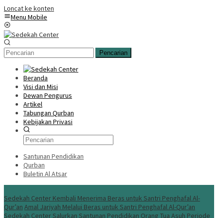
Loncat ke konten
Menu Mobile
Pencarian
Beranda
Visi dan Misi
Dewan Pengurus
Artikel
Tabungan Qurban
Kebijakan Privasi
Santunan Pendidikan
Qurban
Buletin Al Atsar
Info Terbaru
Sedekah Center Kembali Menerima Beras untuk Santri Penghafal Al-
Qur’an
Amal Jariyah Melalui Beras untuk Santri Penghafal Al-Qur’an
Sedekah Center Salurkan Santunan Pendidikan Orang Tua Asuh Periode