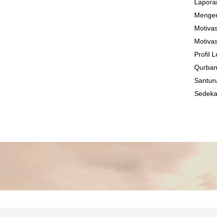
Lapora
Mengen
Motivas
Motivas
Profil
Qurba
Santun
Sedek