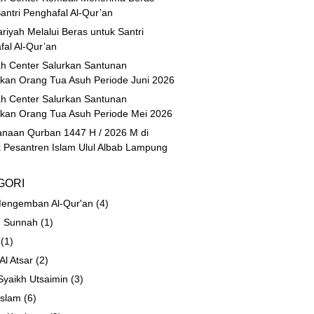
antri Penghafal Al-Qur’an
riyah Melalui Beras untuk Santri
fal Al-Qur’an
h Center Salurkan Santunan
ikan Orang Tua Asuh Periode Juni 2026
h Center Salurkan Santunan
ikan Orang Tua Asuh Periode Mei 2026
anaan Qurban 1447 H / 2026 M di
 Pesantren Islam Ulul Albab Lampung
GORI
engemban Al-Qur'an
(4)
 Sunnah
(1)
(1)
 Al Atsar
(2)
Syaikh Utsaimin
(3)
Islam
(6)