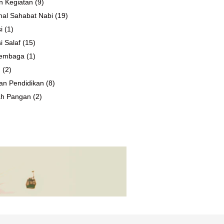
n Kegiatan
(9)
al Sahabat Nabi
(19)
i
(1)
i Salaf
(15)
 Lembaga
(1)
n
(2)
an Pendidikan
(8)
ah Pangan
(2)