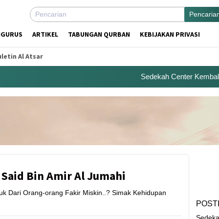
Pencaria
NGURUS
ARTIKEL
TABUNGAN QURBAN
KEBIJAKAN PRIVASI
letin Al Atsar
Sedekah Center Kembali Me
Said Bin Amir Al Jumahi
 Dari Orang-orang Fakir Miskin..? Simak Kehidupan
POST
Sedeka