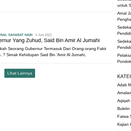
untuk S
Amal Ja
Pengha
Sedeka
Pendid
NAL SAHABAT NABI
4 Juni 2022
rnur Yang Zuhud, Said Bin Amir Al Jumahi
Sedeka
Pendid
kah Seorang Gubernur Termasuk Dari Orang-orang Fakir
n..? Simak Kehidupan Said Bin ‘Amir Al Jumahi,
Pelaks
Pondok
Lihat Lainnya
KATE
Adab M
Amalan
Aqiqah
Buletin
Fatwa 
Kajian 