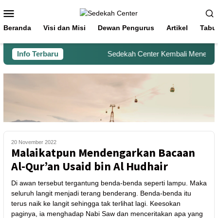
Beranda
Visi dan Misi
Dewan Pengurus
Artikel
Tabu
Info Terbaru
Sedekah Center Kembali Menerima B
20 November 2022
Malaikatpun Mendengarkan Bacaan
Al-Qur’an Usaid bin Al Hudhair
Di awan tersebut tergantung benda-benda seperti lampu. Maka
seluruh langit menjadi terang benderang. Benda-benda itu
terus naik ke langit sehingga tak terlihat lagi. Keesokan
paginya, ia menghadap Nabi Saw dan menceritakan apa yang