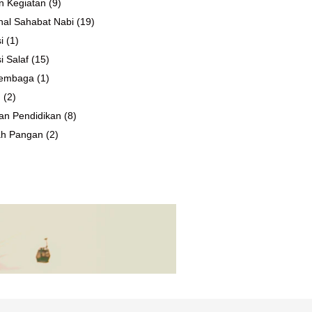
n Kegiatan
(9)
al Sahabat Nabi
(19)
i
(1)
i Salaf
(15)
 Lembaga
(1)
n
(2)
an Pendidikan
(8)
ah Pangan
(2)