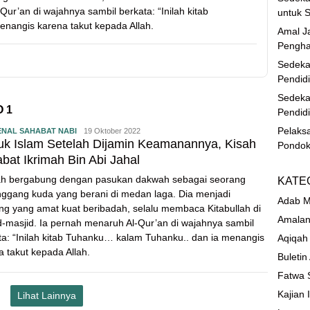
ur’an di wajahnya sambil berkata: “Inilah kitab
untuk S
nangis karena takut kepada Allah.
Amal Ja
Pengha
Sedeka
Pendid
Sedeka
 1
Pendid
Pelaks
NAL SAHABAT NABI
19 Oktober 2022
k Islam Setelah Dijamin Keamanannya, Kisah
Pondok
bat Ikrimah Bin Abi Jahal
ah bergabung dengan pasukan dakwah sebagai seorang
KATE
ggang kuda yang berani di medan laga. Dia menjadi
Adab M
ng yang amat kuat beribadah, selalu membaca Kitabullah di
Amalan
d-masjid. Ia pernah menaruh Al-Qur’an di wajahnya sambil
ta: “Inilah kitab Tuhanku… kalam Tuhanku.. dan ia menangis
Aqiqah
a takut kepada Allah.
Buletin
Fatwa 
Kajian 
Lihat Lainnya