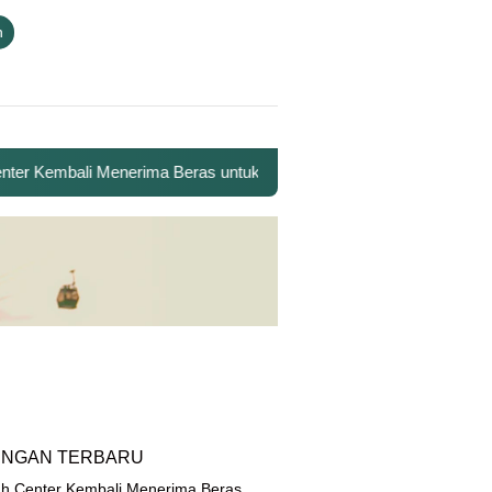
n
 Kembali Menerima Beras untuk Santri Penghafal Al-Qur’an
INGAN TERBARU
h Center Kembali Menerima Beras