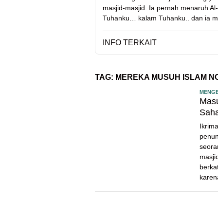
masjid-masjid. Ia pernah menaruh Al-Q
Tuhanku… kalam Tuhanku.. dan ia me
INFO TERKAIT
TAG:
MEREKA MUSUH ISLAM NO
MENGE
Masu
Saha
Ikrim
penun
seora
masji
berka
karen