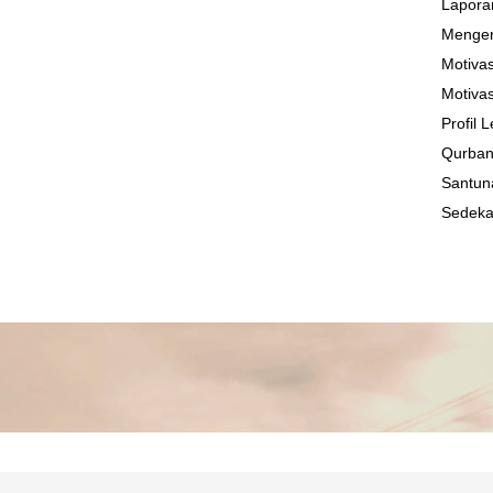
Lapora
Mengen
Motivas
Motivas
Profil
Qurba
Santun
Sedek