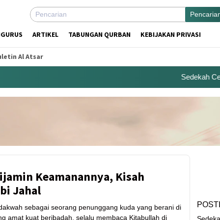
Pencaria
NGURUS
ARTIKEL
TABUNGAN QURBAN
KEBIJAKAN PRIVASI
letin Al Atsar
Sedekah Center
Dijamin Keamanannya, Kisah
bi Jahal
POST
dakwah sebagai seorang penunggang kuda yang berani di
g amat kuat beribadah, selalu membaca Kitabullah di
Sedeka