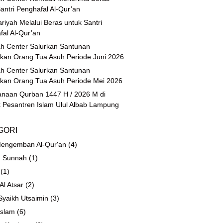
antri Penghafal Al-Qur’an
riyah Melalui Beras untuk Santri
fal Al-Qur’an
h Center Salurkan Santunan
ikan Orang Tua Asuh Periode Juni 2026
h Center Salurkan Santunan
ikan Orang Tua Asuh Periode Mei 2026
anaan Qurban 1447 H / 2026 M di
 Pesantren Islam Ulul Albab Lampung
GORI
engemban Al-Qur'an
(4)
 Sunnah
(1)
(1)
 Al Atsar
(2)
Syaikh Utsaimin
(3)
Islam
(6)