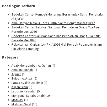
Postingan Terbaru
Sedekah Center Kembali Menerima Beras untuk Santri Penghafal
Al-Qur’an
Amal Jariyah Melalui Beras untuk Santri Penghafal Al-Qur’an
Sedekah Center Salurkan Santunan Pendidikan Orang Tua Asuh
Periode Juni 2026
Sedekah Center Salurkan Santunan Pendidikan Orang Tua Asuh
Periode Mei 2026
Pelaksanaan Qurban 1447 H / 2026 M di Pondok Pesantren Islam
Ulul Albab Lampung
Kategori
Adab Mengemban Al-Qur'an
(4)
Amalan Sunnah
(1)
Aqiqah
(1)
Buletin Al Atsar
(2)
Fatwa Syaikh Utsaimin
(3)
Kajian Islam
(6)
Laporan Kegiatan
(9)
Mengenal Sahabat Nabi
(19)
Motivasi
(1)
Motivasi Salaf
(15)