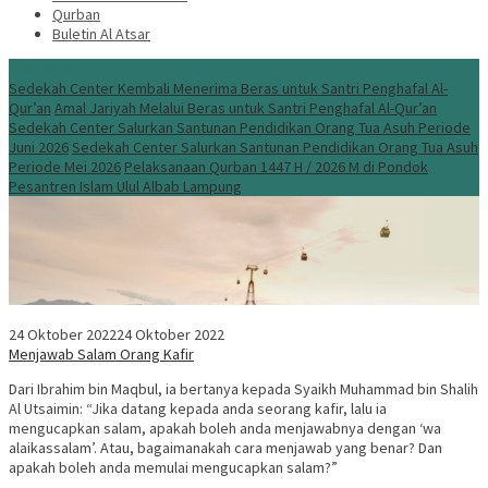
Qurban
Buletin Al Atsar
Info Terbaru
Sedekah Center Kembali Menerima Beras untuk Santri Penghafal Al-
Qur’an
Amal Jariyah Melalui Beras untuk Santri Penghafal Al-Qur’an
Sedekah Center Salurkan Santunan Pendidikan Orang Tua Asuh Periode
Juni 2026
Sedekah Center Salurkan Santunan Pendidikan Orang Tua Asuh
Periode Mei 2026
Pelaksanaan Qurban 1447 H / 2026 M di Pondok
Pesantren Islam Ulul Albab Lampung
24 Oktober 2022
24 Oktober 2022
Menjawab Salam Orang Kafir
Dari Ibrahim bin Maqbul, ia bertanya kepada Syaikh Muhammad bin Shalih
Al Utsaimin: “Jika datang kepada anda seorang kafir, lalu ia
mengucapkan salam, apakah boleh anda menjawabnya dengan ‘wa
alaikassalam’. Atau, bagaimanakah cara menjawab yang benar? Dan
apakah boleh anda memulai mengucapkan salam?”