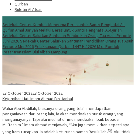
Qurban
Buletin Al Atsar
Info Terbaru
Sedekah Center Kembali Menerima Beras untuk Santri Penghafal Al-
Qur’an
Amal Jariyah Melalui Beras untuk Santri Penghafal Al-Qur’an
Sedekah Center Salurkan Santunan Pendidikan Orang Tua Asuh Periode
Juni 2026
Sedekah Center Salurkan Santunan Pendidikan Orang Tua Asuh
Periode Mei 2026
Pelaksanaan Qurban 1447 H / 2026 M di Pondok
Pesantren Islam Ulul Albab Lampung
23 Oktober 2022
23 Oktober 2022
Kejernihan Hati Imam Ahmad Bin Hanbal
Wahai Abu Abdillah, biasanya orang yang telah mendapatkan
penganiayaan dari orang lain, ia akan mendoakan buruk orang yang
menganiayanya. Tapi aku melihat dirimu mendoakan baik kepada
Mu’tashim.” lmam Ahmad menjawab, “Aku juga memikirkan seperti apa
yang kamu ucapkan. la adalah keturunan paman Rasulullah ﷺ. Aku tidak